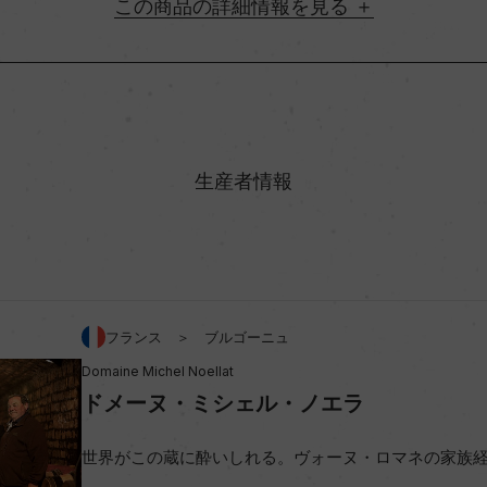
詳細情報
地方名
村名
生産者情報
味わい
%
アルコール度数
フランス ＞ ブルゴーニュ
Domaine Michel Noellat
ビオ情報・認証機関
ドメーヌ・ミシェル・ノエラ
コンクール入賞歴
世界がこの蔵に酔いしれる。ヴォーヌ・ロマネの家族