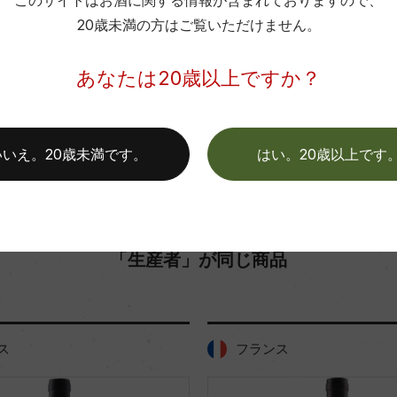
このサイトはお酒に関する情報が含まれておりますので、
色
20歳未満の方はご覧いただけません。
お取り寄せ可能店一覧はこちら
あなたは20歳以上ですか？
いいえ。20歳未満です。
はい。20歳以上です
「生産者」が同じ商品
ス
フランス