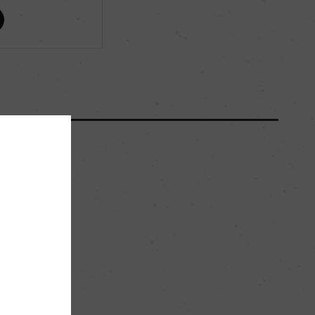
ー
ー
2400
ー
粘土石灰質
。
グラン・クリュ