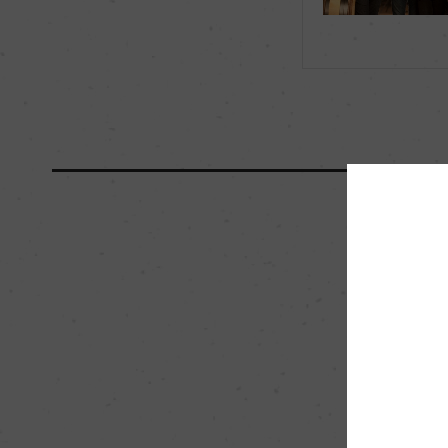
海外ワイン専門誌評価歴
ー
国内ワイン専門誌評価歴
ー
醗酵・熟成
醗酵：ステンレスタ
熟成：オーク樽熟成 1
70%)
栽培面積
0.8ha
樹齢
70年
品質分類・原産地呼称
A.O.C.エシェゾー