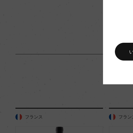
入数
12
キャップの仕様
コルク
フランス
フラン