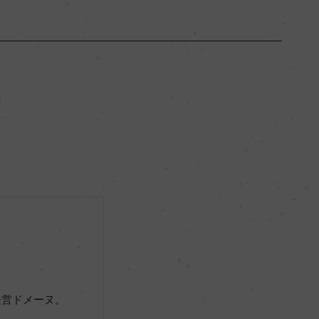
ブルゴーニュ
ー
フルボディ
14％
リュット・レゾネ
ー
経営ドメーヌ。