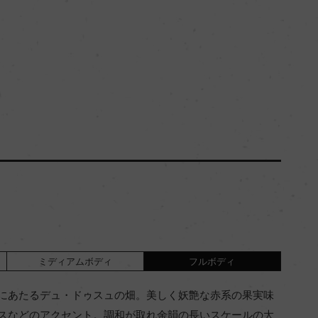
ミディアムボディ
フルボディ
にあたるデュ・ドゥスュの畑。美しく妖艶な赤系の果実味
スなどのアクセント。調和が取れ余韻の長いスケールの大