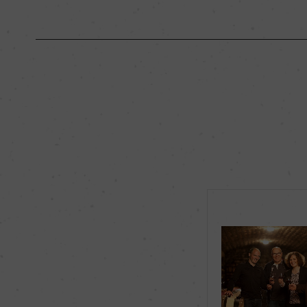
原産国名
フランス
地区名
コート・ド・ニュイ
種類
スティルワイン
品種（原材料）
ピノ・ノワール 100
飲み頃温度
ー
有機JAS認証
ー