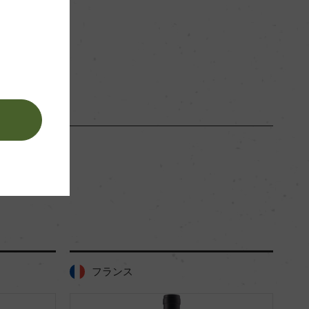
赤
。
フランス