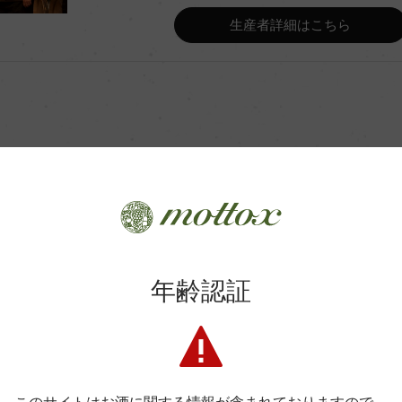
Wine Advocate 獲得点
生産者詳細はこちら
Wine Spectator 得点
ンク
年間生産量
6カ月(仏産、228L、新樽比率
平均収量
商品に関するお問い合わせはこちら
年齢認証
土壌
弊社は、酒類販売業免許をお持ちの販売店様とお取引しております
料飲店様には帳合酒販店様を通して商品を提供しております。
格付
消費者様には酒販店様の紹介をしております