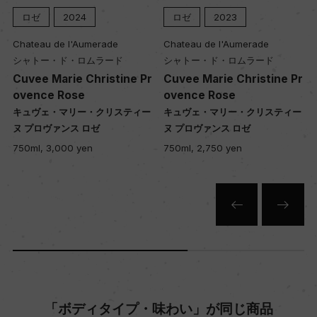
醗酵：コンクリートタンク
ロゼ
2024
ロゼ
2023
熟成：コンクリートタンクにて2か月
Chateau de l'Aumerade
Chateau de l'Aumerade
シャトー・ド・ロムラード
シャトー・ド・ロムラード
r
Cuvee Marie Christine Pr
Cuvee Marie Christine Pr
年間生産量
ovence Rose
ovence Rose
250000
キュヴェ・マリー・クリスティー
キュヴェ・マリー・クリスティー
ヌ プロヴァンス ロゼ
ヌ プロヴァンス ロゼ
750ml, 3,000 yen
750ml, 2,750 yen
栽培面積
70ha
平均収量
20hl/ha
樹齢
「ボディタイプ・味わい」が同じ商品