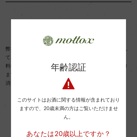
飲み頃温度
商品に関するお問い合わせはこちら
8℃
弊社は、酒類販売業免許をお持ちの販売店様とお取引し
ビオ情報・認証機関
ております。
サステナブル農法, HVE
年齢認証
料飲店様には帳合酒販店様を通して商品を提供しており
ます。
有機JAS認証
消費者様には酒販店様の紹介をしております
ー
このサイトはお酒に関する情報が含まれており
ますので、
20歳未満の方はご覧いただけませ
お取り寄せ可能店一覧はこちら
コンクール入賞歴
ん。
ー
あなたは20歳以上ですか？