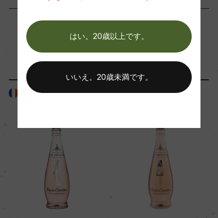
海外ワイン専門誌評価歴
(2024)「デキャンター WWA2025」 90点
はい。20歳以上です。
「生産者」が同じ商品
Wine Advocate 獲得点
ー
いいえ。20歳未満です。
フランス
フランス
国内ワイン専門誌評価歴
ー
Wine Spectator 得点
ー
醗酵・熟成