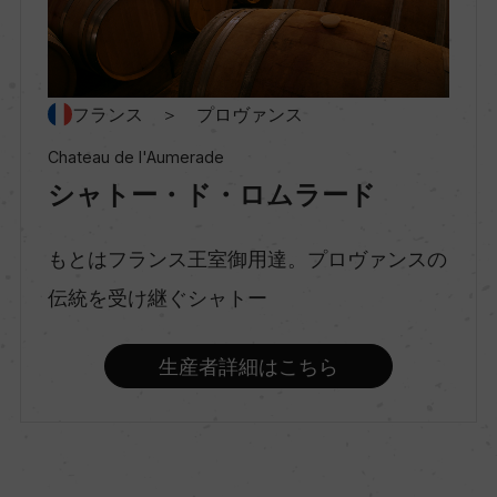
ー
種類
フランス ＞ プロヴァンス
スティルワイン
Chateau de l'Aumerade
シャトー・ド・ロムラード
味わい
辛口
もとはフランス王室御用達。プロヴァンスの
伝統を受け継ぐシャトー
品種（原材料）
生産者詳細はこちら
ヴェルメンティーノ 100%
アルコール度数
13.5％