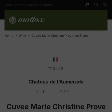
JP
EN
CH
Contribute to a Life with Wines.
Home
Wine
Cuvee Marie Christine Provence Blanc
フランス
Chateau de l'Aumerade
シャトー・ド・ロムラード
Cuvee Marie Christine Prove