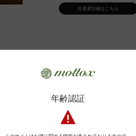
Wine Advocate 獲得点
生産者詳細はこちら
Wine Spectator 得点
ンク、及びコンクリートタンク
年間生産量
ンクにて2~6か月
平均収量
商品に関するお問い合わせはこちら
土壌
年齢認証
弊社は、酒類販売業免許をお持ちの販売店様とお取引しております
・プロヴァンス
格付
料飲店様には帳合酒販店様を通して商品を提供しております。
消費者様には酒販店様の紹介をしております
色