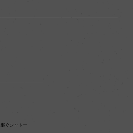
プロヴァンス
ー
辛口
13％
サステナブル農法, HVE
ー
け継ぐシャトー