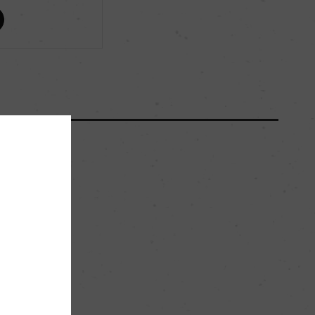
ー
ー
250000
40hl/ha
ローム質粘土
。
ー
ロゼ