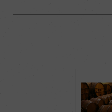
原産国名
フランス
地区名
コート・ド・プロヴ
種類
スティルワイン
品種（原材料）
サンソー 47%/グルナ
飲み頃温度
8℃
有機JAS認証
ー