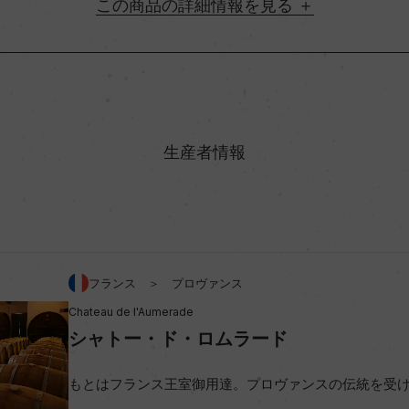
詳細情報
地方名
ァンス
村名
生産者情報
味わい
ッシュ 33%/シラー 20%
アルコール度数
フランス ＞ プロヴァンス
Chateau de l'Aumerade
ビオ情報・認証機関
シャトー・ド・ロムラード
コンクール入賞歴
もとはフランス王室御用達。プロヴァンスの伝統を受