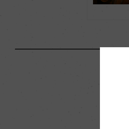
海外ワイン専門誌評価歴
ー
国内ワイン専門誌評価歴
ー
醗酵・熟成
醗酵：ステンレスタ
熟成：コンクリートタ
栽培面積
70ha
樹齢
15年
品質分類・原産地呼称
A.O.P.コート・ド
入数
12