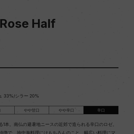
 Rose Half
 33%/シラー 20%
口
やや甘口
やや辛口
辛口
る1本。南仏の避暑地ニースの近郊で造られる辛口のロゼ。
特徴で、地中海料理にはもちろんのこと、幅広い料理にマ