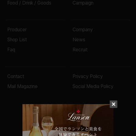
Food / Drink / Goods
Campaign
Producer
Company
Shop List
News
Faq
Recruit
Contact
Privacy Policy
Mail Magazine
Social Media Policy