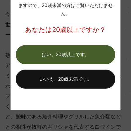
ますので、
20歳未満の方はご覧いただけませ
ん。
今回お勧めは、サントリーニ島最高峰の蔵として
世界のトップレストランでも多く提供されるドメ
あなたは20歳以上ですか？
ーヌ・シガラスの手がけるアシルティコです。
はい。20歳以上です。
熟したレモンやオレンジなどの柑橘系の穏やかな
アロマと風味を持ち、程よい肉厚と火打石の様な
ミネラリックな質感。アルコールはやや高めで味
いいえ。20歳未満です。
わいにボリューム感がある一方で、非常にシャー
プで塩味を感じる高い酸が全体のバランスを美し
くまとめてくれます。お寿司やカルパッチョな
ど、酸味のある魚介料理やグリルした魚介類など
との相性が抜群のギリシャを代表する白ワインで