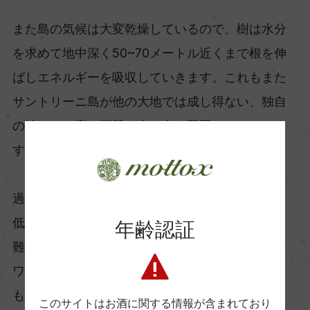
また島の気候は大変乾燥しているので、樹は水分
を求めて地中深く50~70メートル近くまで根を伸
ばしエネルギーを吸収していきます。これもまた
サントリーニ島が他の大地では成し得ない、独自
の味わいと高い酒質を生み出す要因となっていま
す。
過酷な環境下のブドウ栽培により収穫高は極端に
低く、サントリーニ産のワインは世界でも入手困
年齢認証
難なワインの１つ。遠く離れた日本でこの希少な
ワインが手に入ることは、一ワインファンとして
もとても嬉しく思います。
このサイトはお酒に関する情報が含まれており