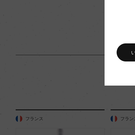
入数
12
キャップの仕様
コルク
フランス
フラン