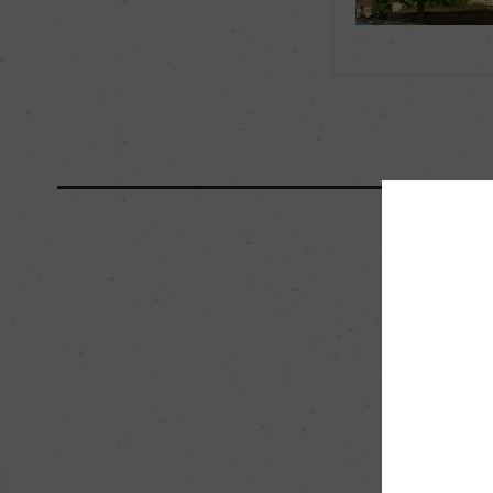
海外ワイン専門誌評価歴
ー
国内ワイン専門誌評価歴
ー
醗酵・熟成
醗酵：ステンレスタ
熟成：ステンレスタ
(225L、新樽比率10
栽培面積
0
樹齢
50年
品質分類・原産地呼称
A.O.C.シャブリ 