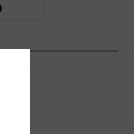
ー
ー
65000
15hl/ha
キンメリジャン
。
プルミエ・クリュ