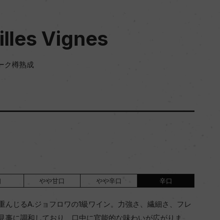
illes Vignes
ーク樽熟成
口
やや甘口
やや辛口
辛口
重んじるA.ジョフロワの1級ワイン。力強さ、繊細さ、フレ
見事に調和しており、口中に官能的な味わいが広がりま