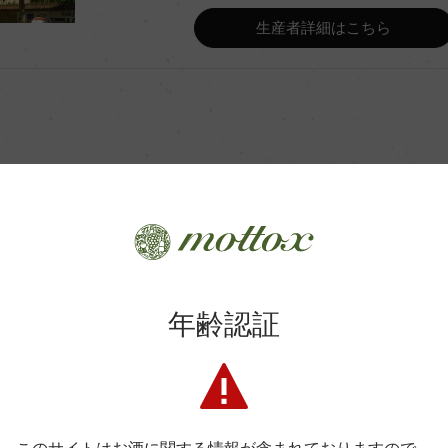
Wine Advocate 獲得点
生産者詳細はこちら
Wine Spectator 得点
ンク及びオーク樽
年間生産量
ンク及び仏オーク樽熟成 6カ月
%未満)
平均収量
商品に関するお問い合わせはこちら
年齢認証
土壌
弊社は、酒類販売業免許をお持ちの販売店様とお取引しております
料飲店様には帳合酒販店様を通して商品を提供しております。
プルミエ・クリュ
格付
消費者様には酒販店様の紹介をしております