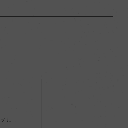
ブルゴーニュ
ー
辛口
13％
サステナブル農法, HVE
ー
ャブリ。