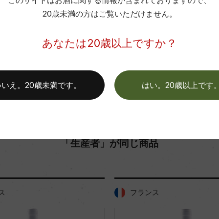
このサイトはお酒に関する情報が含まれておりますので、
色
20歳未満の方はご覧いただけません。
お取り寄せ可能店一覧はこちら
あなたは20歳以上ですか？
いいえ。20歳未満です。
はい。20歳以上です
「生産者」が同じ商品
ス
フランス