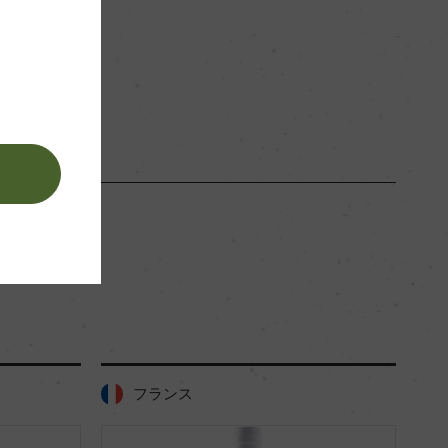
白
。
フランス