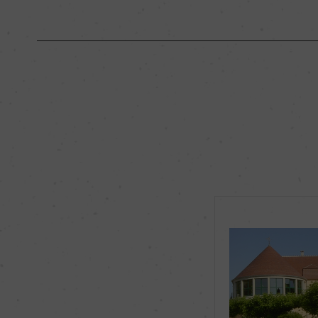
原産国名
フランス
地区名
シャブリ
種類
スティルワイン
品種（原材料）
シャルドネ 100%
飲み頃温度
ー
有機JAS認証
ー