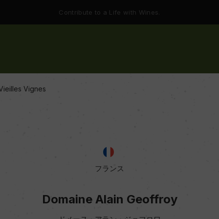
Contribute to a Life with Wines.
ieilles Vignes
フランス
Domaine Alain Geoffroy