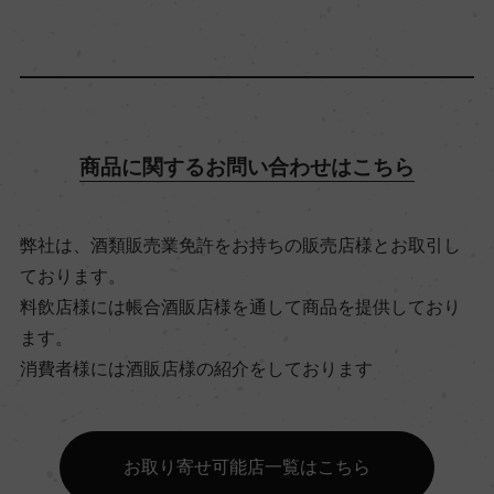
12.5％
飲み頃温度
12℃
商品に関するお問い合わせはこちら
ビオ情報・認証機関
弊社は、酒類販売業免許をお持ちの販売店様とお取引し
サステナブル農法, HVE
ております。
料飲店様には帳合酒販店様を通して商品を提供しており
有機JAS認証
ます。
ー
消費者様には酒販店様の紹介をしております
コンクール入賞歴
お取り寄せ可能店一覧はこちら
ー