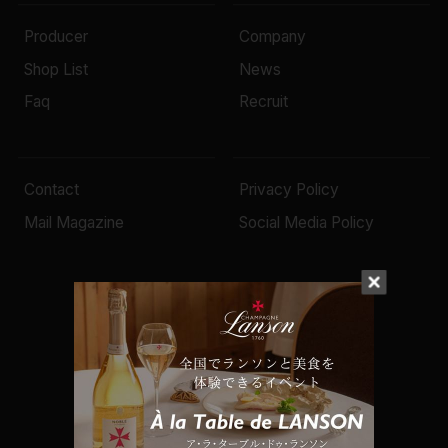
Producer
Company
Shop List
News
Faq
Recruit
Contact
Privacy Policy
Mail Magazine
Social Media Policy
© 2022 Mottox inc.