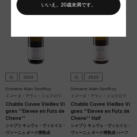
樹齢
いいえ。20歳未満です。
50年
土壌
キンメリジャン
品質分類・原産地呼称
A.O.C.シャブリ
白
2024
白
2023
Domaine Alain Geoffroy
Domaine Alain Geoffroy
格付
ドメーヌ・アラン・ジョフロワ
ドメーヌ・アラン・ジョフロワ
Chablis Cuvee Vieilles Vi
Chablis Cuvee Vieilles Vi
ー
gnes ''Elevee en Futs de
gnes ''Elevee en Futs de
Chene''
Chene'' Half
シャブリ キュヴェ・ヴィエイユ・
シャブリ キュヴェ・ヴィエイユ・
入数
ヴィーニュ オーク樽熟成
ヴィーニュ オーク樽熟成 ハーフ
12