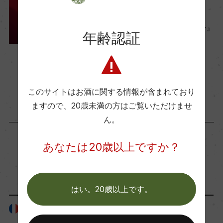
醗酵・熟成
ランキング
醗酵：ステンレスタンク及びオーク樽
これは使える！『高級ワイン』
年齢認証
熟成：ステンレスタンク及びオーク樽熟成 6カ月
おすすめランキング TOP10
（シーン・価格別）
2022年10月28日
年間生産量
ワイン
初心者向け
35000
このサイトはお酒に関する情報が含まれており
ますので、
20歳未満の方はご覧いただけませ
ん。
栽培面積
0
あなたは20歳以上ですか？
「生産者」が同じ商品
平均収量
はい。20歳以上です。
ー
フランス
フランス