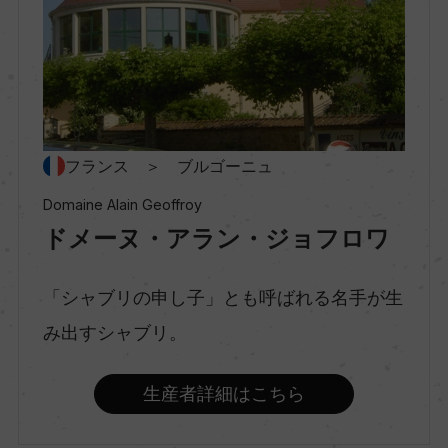
村名
ー
種類
スティルワイン
フランス ＞ ブルゴーニュ
Domaine Alain Geoffroy
ドメーヌ・アラン・ジョフロワ
味わい
辛口
「シャブリの申し子」とも呼ばれる名手が生
み出すシャブリ。
品種（原材料）
シャルドネ 100%
生産者詳細はこちら
アルコール度数