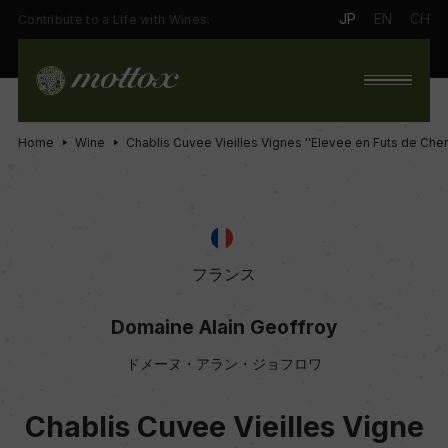
JP
EN
CH
Contribute to a Life with Wines.
Home
Wine
Chablis Cuvee Vieilles Vignes ''Elevee en Futs de Chen
フランス
Domaine Alain Geoffroy
ドメーヌ・アラン・ジョフロワ
Chablis Cuvee Vieilles Vigne