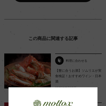
海外ワイン専門誌評価歴
ー
Wine Advocate 獲得点
この商品に関連する記事
ー
料理に合わせる
国内ワイン専門誌評価歴
ー
【蟹に合うお酒】ソムリエが実
食検証！おすすめワイン・日本
酒
Wine Spectator 得点
2025年11月26日
ー
Craft Sake
ワイン
…