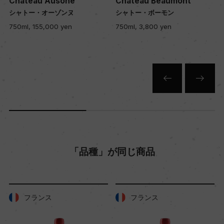
Chateau Ausone
Chateau Beaumont
12
シャトー・オーゾンヌ
シャトー・ボーモン
750ml, 155,000 yen
750ml, 3,800 yen
色
赤
キャップの仕様
コルク
「品種」が同じ商品
フランス
フランス