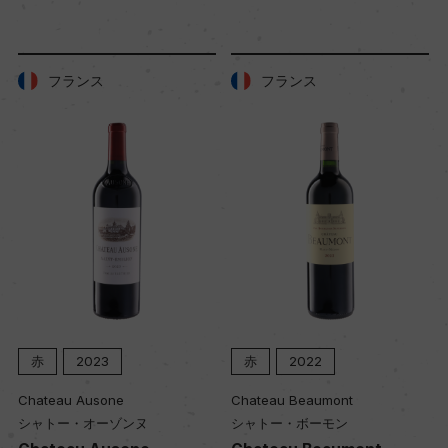
樹齢
30年
フランス
フランス
土壌
花崗岩、沖積層、小石、黄土
品質分類・原産地呼称
A.O.P.クローズ・エルミタージュ
格付
赤
2023
赤
2022
ー
Chateau Ausone
Chateau Beaumont
シャトー・オーゾンヌ
シャトー・ボーモン
入数