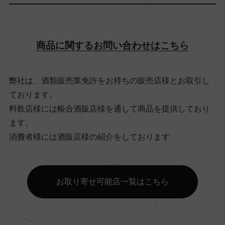
飲み頃温度
商品に関するお問い合わせはこちら
16℃
弊社は、酒類販売業免許をお持ちの販売店様とお取引し
ビオ情報・認証機関
ております。
サステナブル農法
料飲店様には帳合酒販店様を通して商品を提供しており
ます。
有機JAS認証
消費者様には酒販店様の紹介をしております
ー
お取り寄せ可能店一覧はこちら
コンクール入賞歴
ー