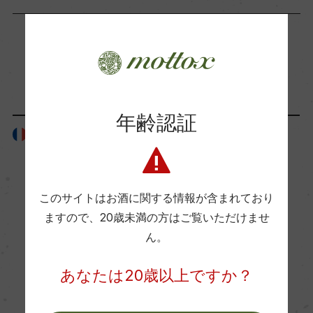
海外ワイン専門誌評価歴
ー
「生産者」が同じ商品
Wine Advocate 獲得点
ー
年齢認証
フランス
フランス
国内ワイン専門誌評価歴
ー
このサイトはお酒に関する情報が含まれており
ますので、
20歳未満の方はご覧いただけませ
Wine Spectator 得点
ん。
ー
あなたは20歳以上ですか？
醗酵・熟成