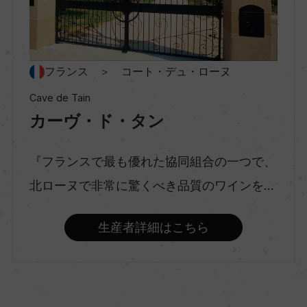
村名
ー
フランス ＞ コート・デュ・ローヌ
種類
スティルワイン
Cave de Tain
カーヴ・ド・タン
味わい
『フランスで最も優れた協同組合の一つで、
フルボディ
北ローヌで非常に驚くべき品質のワインを...
品種（原材料）
生産者詳細はこちら
シラー 100%
アルコール度数
13％