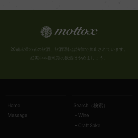
20歳未満の者の飲酒、飲酒運転は法律で禁止されています。
妊娠中や授乳期の飲酒はやめましょう。
Home
Search（検索）
Message
- Wine
- Craft Sake