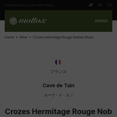
JP
EN
CH
Contribute to a Life with Wines.
Home
Wine
Crozes Hermitage Rouge Nobles Rives
フランス
Cave de Tain
カーヴ・ド・タン
Crozes Hermitage Rouge Nob