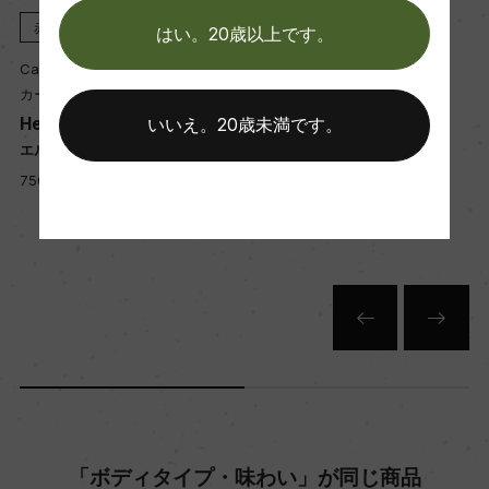
醗酵：ステンレスタンク
赤
2019
赤
2018
はい。20歳以上です。
熟成：70%ステンレスタンク12カ月、30%オーク
Cave de Tain
Cave de Tain
樽9ー11カ月(フレンチオーク、新樽は使用せず、4
カーヴ・ド・タン
カーヴ・ド・タン
00L)
Hermitage Rouge
Hermitage Rouge
いいえ。20歳未満です。
エルミタージュ 赤
エルミタージュ 赤
ロ
750ml, 12,750 yen
750ml, 11,000 yen
年間生産量
312409
栽培面積
652ha
平均収量
45hl/ha
「ボディタイプ・味わい」が同じ商品