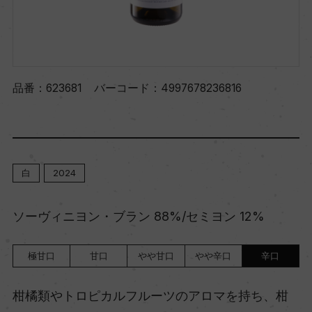
品番：
623681
バーコード：
4997678236816
白
2024
ソーヴィニヨン・ブラン 88%/セミヨン 12%
極甘口
甘口
やや甘口
やや辛口
辛口
柑橘類やトロピカルフルーツのアロマを持ち、柑