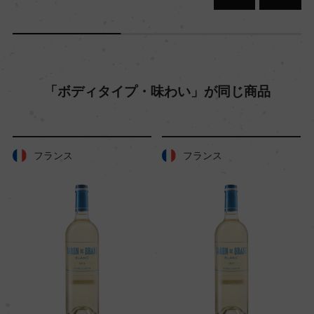
樹齢
21ー23年
「ボディタイプ・味わい」が同じ商品
土壌
石の多い風化した花崗岩質土壌、頁岩質土壌、粘
フランス
フランス
土質土壌
品質分類・原産地呼称
W.O.ケープ・サウス・コースト
格付
ー