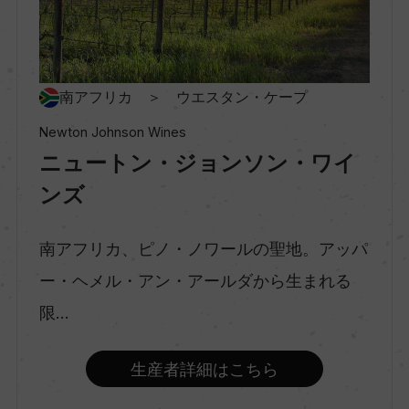
村名
ー
種類
南アフリカ ＞ ウエスタン・ケープ
スティルワイン
Newton Johnson Wines
ニュートン・ジョンソン・ワイ
味わい
ンズ
辛口
南アフリカ、ピノ・ノワールの聖地。アッパ
ー・ヘメル・アン・アールダから生まれる
品種（原材料）
ソーヴィニヨン・ブラン 88%/セミヨン 12%
限...
生産者詳細はこちら
アルコール度数
13.5％