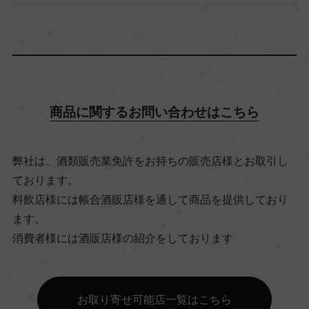
飲み頃温度
10℃
商品に関するお問い合わせはこちら
ビオ情報・認証機関
サステナブル農法, South African Wine and Spirits
Board
弊社は、酒類販売業免許をお持ちの販売店様とお取引し
ております。
料飲店様には帳合酒販店様を通して商品を提供しており
有機JAS認証
ます。
ー
消費者様には酒販店様の紹介をしております
コンクール入賞歴
ー
お取り寄せ可能店一覧はこちら