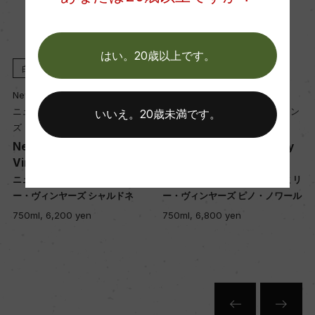
醗酵・熟成
醗酵：全房プレス。ステンレスタンク醗酵、セミ
ヨンはオーク樽醗酵(天然酵母)
はい。20歳以上です。
白
2023
赤
2023
熟成：セミヨンはフレンチ・オーク樽にて4カ月熟
成(仏産、500L、新樽なし)後ブレンド
Newton Johnson Wines
Newton Johnson Wines
ニュートン・ジョンソン・ワイン
ニュートン・ジョンソン・ワイン
いいえ。20歳未満です。
ズ
ズ
年間生産量
Newton Johnson Family
Newton Johnson Family
Vineyards Chardonnay
Vineyards Pinot Noir
16200
リ
ニュートン・ジョンソン ファミリ
ニュートン・ジョンソン ファミリ
ー・ヴィンヤーズ シャルドネ
ー・ヴィンヤーズ ピノ・ノワール
栽培面積
750ml, 6,200 yen
750ml, 6,800 yen
0
平均収量
45hl/ha