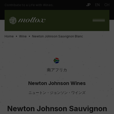
JP
EN
CH
Contribute to a Life with Wines.
Home
Wine
Newton Johnson Sauvignon Blanc
南アフリカ
Newton Johnson Wines
ニュートン・ジョンソン・ワインズ
Newton Johnson Sauvignon