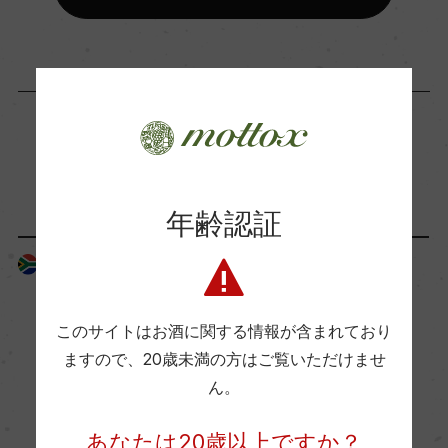
海外ワイン専門誌評価歴
ー
Wine Advocate 獲得点
「生産者」が同じ商品
ー
年齢認証
国内ワイン専門誌評価歴
南アフリカ
南アフリカ
ー
このサイトはお酒に関する情報が含まれており
ますので、
20歳未満の方はご覧いただけませ
Wine Spectator 得点
ん。
ー
あなたは20歳以上ですか？