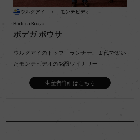
ウルグアイ ＞ モンテビデオ
種類
Bodega Bouza
スティルワイン
ボデガ ボウサ
味わい
ウルグアイのトップ・ランナー。１代で築い
フルボディ
たモンテビデオの銘醸ワイナリー
生産者詳細はこちら
品種（原材料）
タナ 100%
アルコール度数
15％