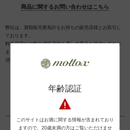
商品に関するお問い合わせはこちら
飲み頃温度
16℃
弊社は、酒類販売業免許をお持ちの販売店様とお取引し
ております。
ビオ情報・認証機関
料飲店様には帳合酒販店様を通して商品を提供しており
サステナブル農法
ます。
消費者様には酒販店様の紹介をしております
有機JAS認証
ー
お取り寄せ可能店一覧はこちら
年齢認証
コンクール入賞歴
ー
このサイトはお酒に関する情報が含まれており
海外ワイン専門誌評価歴
ますので、
20歳未満の方はご覧いただけませ