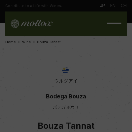
JP
EN
CH
Contribute to a Life with Wines.
Home
Wine
Bouza Tannat
ウルグアイ
Bodega Bouza
ボデガ ボウサ
Bouza Tannat