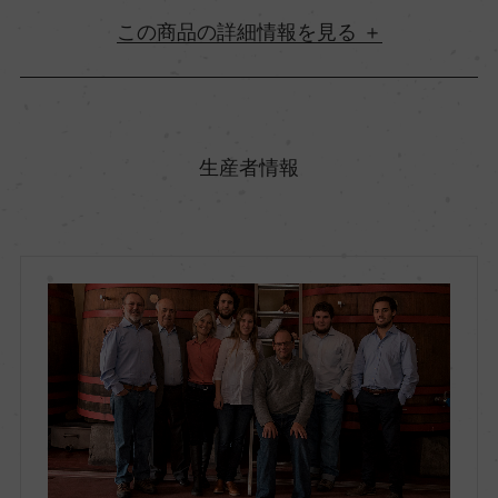
詳細情報
原産国名
ウルグアイ
生産者情報
地方名
モンテビデオ
地区名
ー
村名
ー