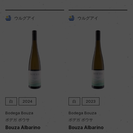
熟成：オーク樽12カ月(新樽無し/225L/フランス
産・アメリカ産)
ウルグアイ
ウルグアイ
年間生産量
38207
栽培面積
9ha
平均収量
34hl/ha
白
2024
白
2023
Bodega Bouza
Bodega Bouza
ボデガ ボウサ
ボデガ ボウサ
樹齢
Bouza Albarino
Bouza Albarino
21年