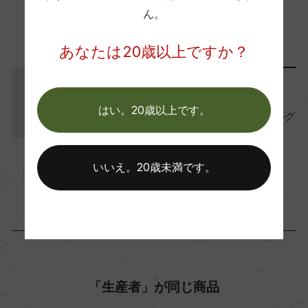
ー
ん。
この商品に関連する記事
あなたは20歳以上ですか？
Wine Advocate 獲得点
ー
ワインのキホン
はい。20歳以上です。
未知なる味わい。新星『ウルグ
国内ワイン専門誌評価歴
アイワイン』の特徴
ー
2024年2月16日
いいえ。20歳未満です。
ワイン
ウルグアイ
…
Wine Spectator 得点
ー
醗酵・熟成
「生産者」が同じ商品
醗酵：ステンレスタンク(野生酵母/MLF有)