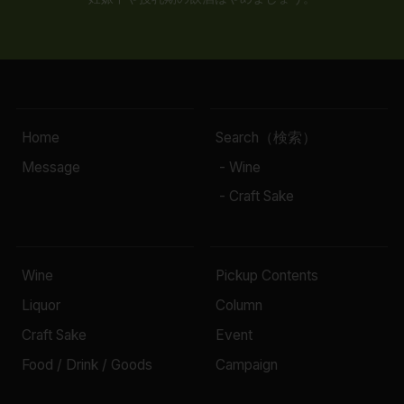
Home
Search（検索）
Message
- Wine
- Craft Sake
Wine
Pickup Contents
Liquor
Column
Craft Sake
Event
Food / Drink / Goods
Campaign