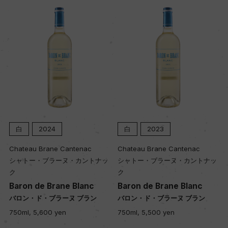
土壌
石灰粘土質
品質分類・原産地呼称
テッレ・シチリアーネI.G.T.
白
2023
白
2022
格付
tenac
Chateau Brane Cantenac
Chateau Brane Canten
ー
カントナッ
シャトー・ブラーヌ・カントナッ
シャトー・ブラーヌ・カ
ク
ク
Blanc
Baron de Brane Blanc
Baron de Brane Bla
入数
 ブラン
バロン・ド・ブラーヌ ブラン
バロン・ド・ブラーヌ ブ
12
750ml, 5,500 yen
750ml, 5,200 yen