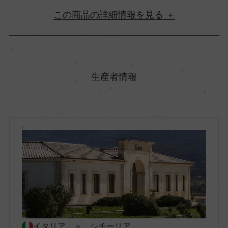
詳細情報
原産国名
イタリア
生産者情報
地方名
シチーリア
地区名
キアラモンテ・グルフィ
村名
ー
イタリア ＞ シチーリア