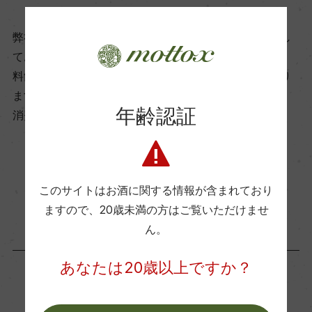
飲み頃温度
12℃
弊社は、酒類販売業免許をお持ちの販売店様とお取引し
ております。
料飲店様には帳合酒販店様を通して商品を提供しており
ビオ情報・認証機関
ます。
ビオロジック, Associazione Suolo e Salute
年齢認証
消費者様には酒販店様の紹介をしております
有機JAS認証
お取り寄せ可能店一覧はこちら
ー
このサイトはお酒に関する情報が含まれており
ますので、
20歳未満の方はご覧いただけませ
コンクール入賞歴
ん。
ー
あなたは20歳以上ですか？
海外ワイン専門誌評価歴
「生産者」が同じ商品