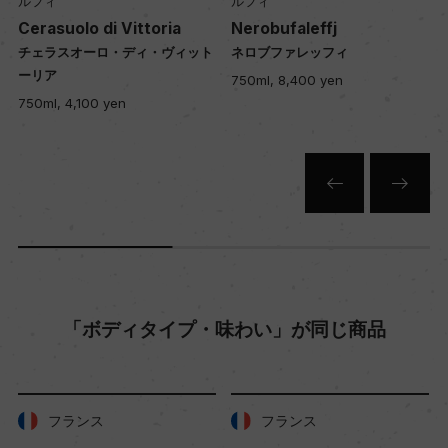
熟成：オーク樽(仏産、500%2,500L)12カ月/瓶6カ
ルフィ
ルフィ
oria
Nerobufaleffj
Nerojbleo
月以上
・ヴィット
ネロブファレッフィ
ネロイブレオ
750ml, 8,400 yen
750ml, 4,900 yen
年間生産量
11800
栽培面積
1.2ha
平均収量
「ボディタイプ・味わい」が同じ商品
70hl/ha
樹齢
フランス
フランス
20+年