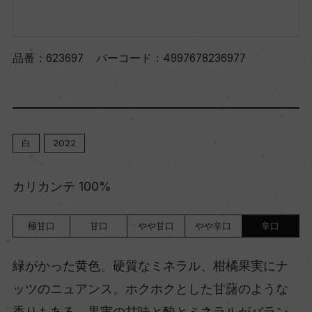
品番：
623697
バーコード：
4997678236977
白
2022
カリカンテ 100%
極甘口
甘口
やや甘口
やや辛口
辛口
緑がかった黄色。硬質なミネラル、柑橘果実にナ
ッツのニュアンス。ホクホクとした甘藷のような
香りもある。果実の甘味と酸とミネラルがバラン