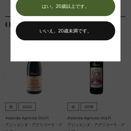
ー
はい。20歳以上です。
イタリア
イタリア
Wine Advocate 獲得点
いいえ。20歳未満です。
ー
国内ワイン専門誌評価歴
ー
Wine Spectator 得点
ー
赤
2018
赤
2022
醗酵・熟成
FI
Azienda Agricola GULFI
Azienda Agricola GULFI
醗酵：ステンレスタンク/主醗酵後、MLF
コーラ・グ
アジィエンダ・アグリコーラ・グ
アジィエンダ・アグリコー