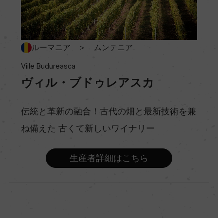
ー
種類
ルーマニア ＞ ムンテニア
スティルワイン
Viile Budureasca
ヴィル・ブドゥレアスカ
味わい
辛口
伝統と革新の融合！古代の畑と最新技術を兼
ね備えた 古くて新しいワイナリー
品種（原材料）
生産者詳細はこちら
シャルドネ 34%/ソーヴィニヨン・ブラン 33%/ピ
ノ・グリ 33%
アルコール度数