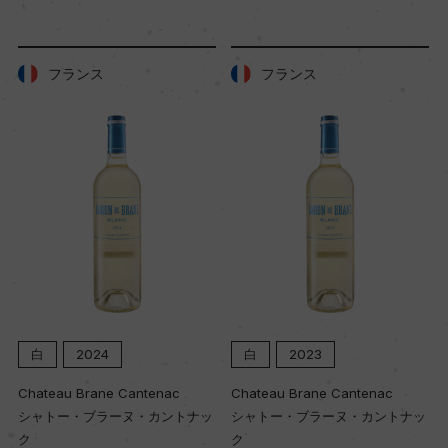
樹齢
17年
フランス
フランス
土壌
黒土
品質分類・原産地呼称
D.O.C.デアル・マーレ
格付
白
2024
白
2023
ー
Chateau Brane Cantenac
Chateau Brane Cantenac
シャトー・ブラーヌ・カントナッ
シャトー・ブラーヌ・カントナッ
入数
ク
ク