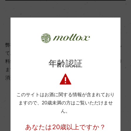
13.5％
商品に関するお問い合わせはこちら
飲み頃温度
12℃
弊社は、酒類販売業免許をお持ちの販売店様とお取引し
ております。
ビオ情報・認証機関
年齢認証
料飲店様には帳合酒販店様を通して商品を提供しており
ー
ます。
消費者様には酒販店様の紹介をしております
有機JAS認証
ー
このサイトはお酒に関する情報が含まれており
ますので、
20歳未満の方はご覧いただけませ
お取り寄せ可能店一覧はこちら
ん。
コンクール入賞歴
ー
あなたは20歳以上ですか？