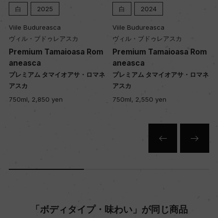
醗酵・熟成
白
2025
白
2024
醗酵：オーク樽
Viile Budureasca
Viile Budureasca
熟成：オーク樽熟成6カ月(225L、5000L、フレン
ヴィル・ブドゥレアスカ
ヴィル・ブドゥレアスカ
チオーク、アメリカンオーク、新樽比率20%)
r
Premium Tamaioasa Rom
Premium Tamaioasa Rom
aneasca
aneasca
グ
プレミアム タマイオアサ・ロマネ
プレミアム タマイオアサ・ロマネ
年間生産量
アスカ
アスカ
65000
750ml, 2,850 yen
750ml, 2,550 yen
栽培面積
11ha
平均収量
61hl/ha
「ボディタイプ・味わい」が同じ商品