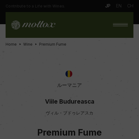
JP
EN
CH
Contribute to a Life with Wines.
Home
Wine
Premium Fume
ルーマニア
Viile Budureasca
ヴィル・ブドゥレアスカ
Premium Fume