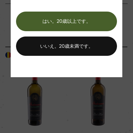
海外ワイン専門誌評価歴
はい。20歳以上です。
ー
「生産者」が同じ商品
Wine Advocate 獲得点
いいえ。20歳未満です。
ー
ルーマニア
ルーマニア
国内ワイン専門誌評価歴
ー
Wine Spectator 得点
ー