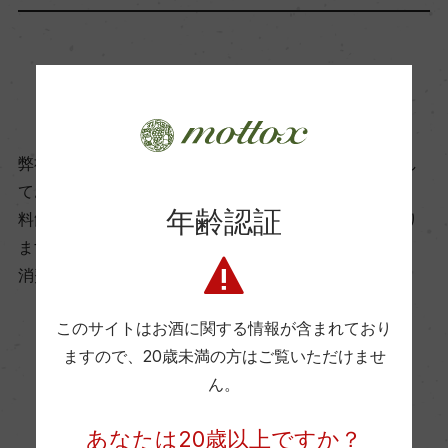
飲み頃温度
商品に関するお問い合わせはこちら
10℃
弊社は、酒類販売業免許をお持ちの販売店様とお取引し
ビオ情報・認証機関
ております。
ー
年齢認証
料飲店様には帳合酒販店様を通して商品を提供しており
ます。
有機JAS認証
消費者様には酒販店様の紹介をしております
ー
このサイトはお酒に関する情報が含まれており
ますので、
20歳未満の方はご覧いただけませ
お取り寄せ可能店一覧はこちら
コンクール入賞歴
ん。
ー
あなたは20歳以上ですか？