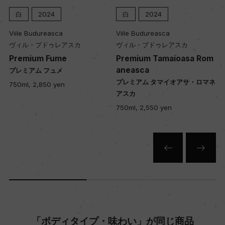
醗酵：ステンレスタンク
白
2024
白
2024
熟成：ステンレスタンク4カ月
Viile Budureasca
Viile Budureasca
ヴィル・ブドゥレアスカ
ヴィル・ブドゥレアスカ
r
Premium Fume
Premium Tamaioasa Rom
年間生産量
aneasca
プレミアム フュメ
12000
グ
プレミアム タマイオアサ・ロマネ
750ml, 2,850 yen
アスカ
750ml, 2,550 yen
栽培面積
2.4ha
平均収量
50hl/ha
樹齢
「ボディタイプ・味わい」が同じ商品