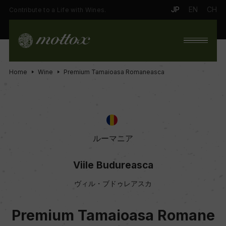
JP
EN
CH
Contribute to a Life with Wines.
Home
Wine
Premium Tamaioasa Romaneasca
ルーマニア
Viile Budureasca
ヴィル・ブドゥレアスカ
Premium Tamaioasa Romane