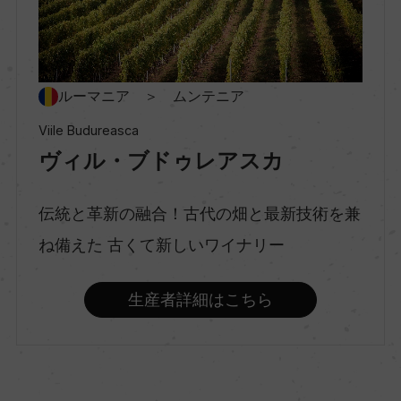
村名
ー
種類
ルーマニア ＞ ムンテニア
スティルワイン
Viile Budureasca
ヴィル・ブドゥレアスカ
味わい
辛口
伝統と革新の融合！古代の畑と最新技術を兼
ね備えた 古くて新しいワイナリー
品種（原材料）
生産者詳細はこちら
タマイオアサ・ロマネアスカ 100%
アルコール度数
13.5％