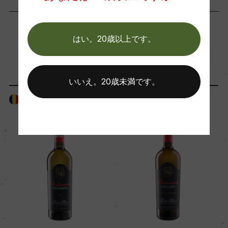
海外ワイン専門誌評価歴
ー
はい。20歳以上です。
「生産者」が同じ商品
Wine Advocate 獲得点
ー
いいえ。20歳未満です。
ルーマニア
ルーマニア
国内ワイン専門誌評価歴
ー
Wine Spectator 得点
ー
醗酵・熟成