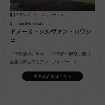
種類
フランス ＞ ブルゴーニュ
スティルワイン
Domaine Sylvain Loichet
ドメーヌ・シルヴァン・ロワシ
味わい
ェ
辛口
「自然栽培」実践・「天然自生酵母」使用。
話題の新世代モダン・ブルゴーニュ
品種（原材料）
シャルドネ 100%
生産者詳細はこちら
アルコール度数
13％