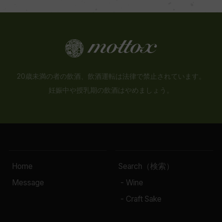
20歳未満の者の飲酒、飲酒運転は法律で禁止されています。
妊娠中や授乳期の飲酒はやめましょう。
Home
Search（検索）
Message
- Wine
- Craft Sake