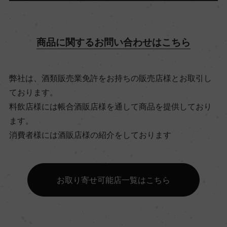
飲み頃温度
12℃
商品に関するお問い合わせはこちら
ビオ情報・認証機関
弊社は、酒類販売業免許をお持ちの販売店様とお取引し
ビオロジック, Agriculture Biologique
ております。
料飲店様には帳合酒販店様を通して商品を提供しており
有機JAS認証
ます。
ー
消費者様には酒販店様の紹介をしております
コンクール入賞歴
お取り寄せ可能店一覧はこちら
ー
海外ワイン専門誌評価歴