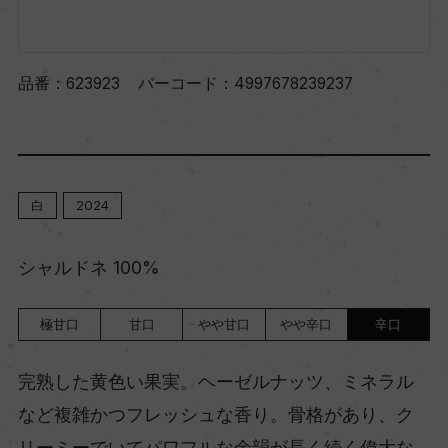
品番：
623923
バーコード：
4997678239237
白
2024
シャルドネ 100%
極甘口
甘口
やや甘口
やや辛口
辛口
完熟した黄色い果実。ヘーゼルナッツ、ミネラル
など複雑かつフレッシュな香り。骨格があり、ク
リーミーでいてパワフルな余韻が長く続く偉大な