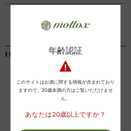
ー
Wine Advocate 獲得点
「生産者」が同じ商品
ー
年齢認証
フランス
フランス
国内ワイン専門誌評価歴
ー
このサイトはお酒に関する情報が含まれており
Wine Spectator 得点
ますので、
20歳未満の方はご覧いただけませ
ー
ん。
あなたは20歳以上ですか？
醗酵・熟成
醗酵：オーク樽