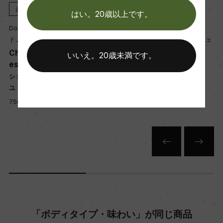
熟成：オーク樽 9カ月(仏アリエ産228L、新樽比率
赤
2024
赤
2023
はい。20歳以上です。
50%)
Domaine Sylvain Loichet
Domaine Sylvain Loichet
ドメーヌ・シルヴァン・ロワシェ
ドメーヌ・シルヴァン・ロワシェ
年間生産量
Chorey les Beaune Vieill
Clos de Vougeot
いいえ。20歳未満です。
es Vignes Rouge
クロ・ド・ヴージョ
1300
ショレイ・レ・ボーヌ ヴィエイ
750ml, 74,000 yen
ユ・ヴィーニュ 赤
750ml, 7,500 yen
栽培面積
0
平均収量
35hl/ha
樹齢
「ボディタイプ・味わい」が同じ商品
ー