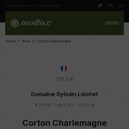
JP
EN
CH
Contribute to a Life with Wines.
Home
Wine
Corton Charlemagne
フランス
Domaine Sylvain Loichet
ドメーヌ・シルヴァン・ロワシェ
Corton Charlemagne