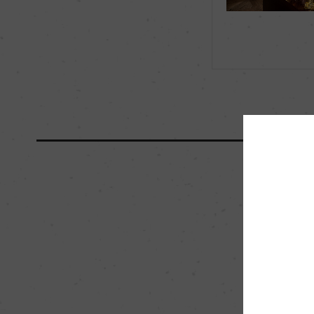
海外ワイン専門誌評価歴
(2020)「ティム・アト
国内ワイン専門誌評価歴
ー
醗酵・熟成
醗酵：瓶内二次醗酵/
樽(205L,500L,2
スタンク醗酵。それ
F無し。
熟成：瓶内2次醗酵・
栽培面積
15ha
樹齢
16年