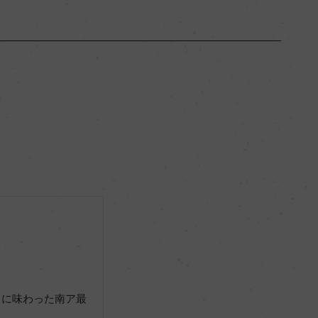
ウエスタン・ケープ
ー
辛口
12％
サステナブル農法, South African Wine and Spirits B
oard
日に味わった南ア最
ー