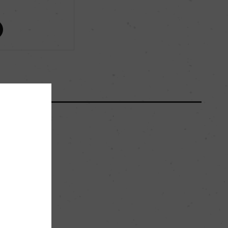
ー
ー
40000
35hl/ha
。
赤い頁岩と砂岩質のカルー土壌の上に肥沃な石灰質
土壌が広がる