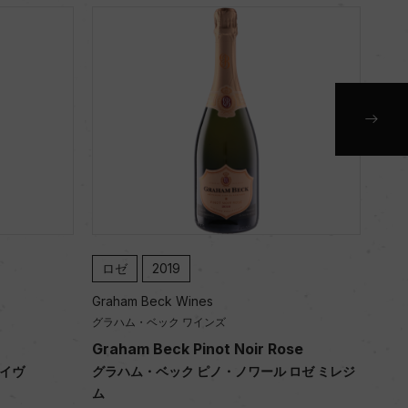
ロゼ
2019
白
Graham Beck Wines
Grah
グラハム・ベック ワインズ
グラ
Graham Beck Pinot Noir Rose
Gra
ライヴ
グラハム・ベック ピノ・ノワール ロゼ ミレジ
グラ
ム
750m