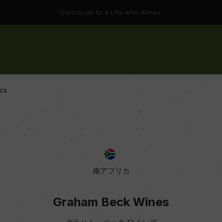
Contribute to a Life with Wines.
cs
南アフリカ
Graham Beck Wines