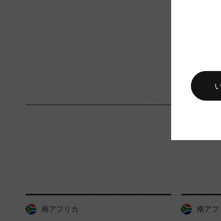
品質分類・原産地呼称
W.O.ロバートソン
入数
12
キャップの仕様
コルク
南アフリカ
南アフ