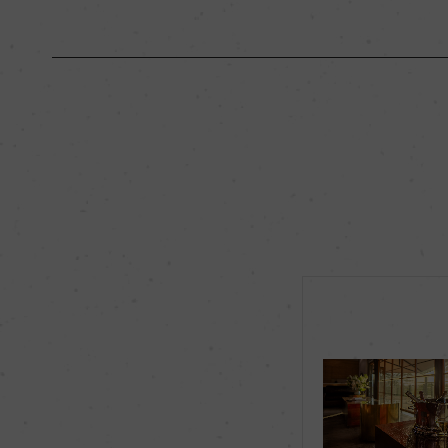
原産国名
南アフリカ
地区名
ブリード・リヴァー
種類
スパークリングワイ
品種（原材料）
シャルドネ 100%
飲み頃温度
8℃
有機JAS認証
ー