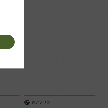
ー
白
。
南アフリカ