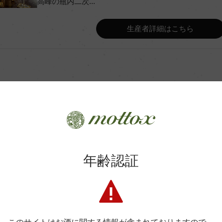
高峰の瓶内二次...
キン 2025」 94点
Wine Advocate 獲得点
生産者詳細はこちら
Wine Spectator 得点
46%シャンパーニュ樽&オーク
年間生産量
000L,新樽比率5%)&54%ステンレ
ぞれの容器で後5カ月熟成。ML
熟成:60カ月以上
商品に関するお問い合わせはこちら
年齢認証
平均収量
弊社は、酒類販売業免許をお持ちの販売店様とお取引しております
土壌
料飲店様には帳合酒販店様を通して商品を提供しております。
消費者様には酒販店様の紹介をしております