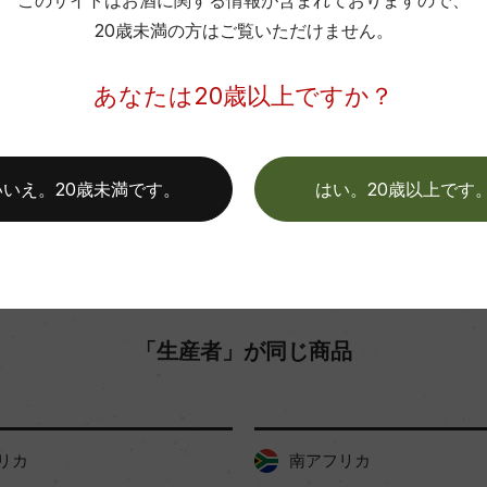
このサイトはお酒に関する情報が含まれておりますので、
20歳未満の方はご覧いただけません。
格付
お取り寄せ可能店一覧はこちら
あなたは20歳以上ですか？
色
いいえ。20歳未満です。
はい。20歳以上です
「生産者」が同じ商品
リカ
南アフリカ