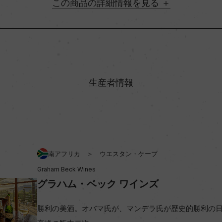
詳細情報
地方名
・ヴァレー
村名
生産者情報
ン
味わい
アルコール度数
南アフリカ ＞ ウエスタン・ケープ
Graham Beck Wines
ビオ情報・認証機関
グラハム・ベック ワインズ
勝利の美酒。オバマ氏が、マンデラ氏が歴史的勝利の
コンクール入賞歴