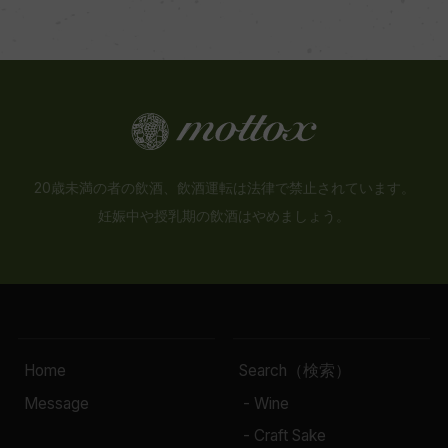
20歳未満の者の飲酒、飲酒運転は法律で禁止されています。
妊娠中や授乳期の飲酒はやめましょう。
Home
Search（検索）
Message
- Wine
- Craft Sake