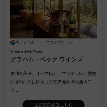
地区名
ー
村名
ー
南アフリカ ＞ ウエスタン・ケープ
Graham Beck Wines
種類
グラハム・ベック ワインズ
スパークリングワイン
勝利の美酒。オバマ氏が、マンデラ氏が歴史
味わい
的勝利の日に味わった南ア最高峰の瓶内二
辛口
次...
品種（原材料）
生産者詳細はこちら