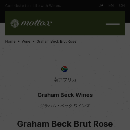
JP
EN
CH
Contribute to a Life with Wines.
Home
Wine
Graham Beck Brut Rose
南アフリカ
Graham Beck Wines
グラハム・ベック ワインズ
Graham Beck Brut Rose