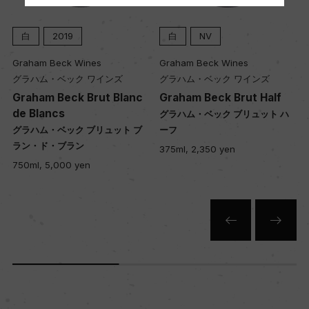
栽培面積
80ha
白
NV
白
2019
nes
Graham Beck Wines
Graham Beck Wines
平均収量
ワインズ
グラハム・ベック ワインズ
グラハム・ベック ワ
52hl/ha
Brut Blanc
Graham Beck Brut Half
Graham Beck Cuv
e
グラハム・ベック ブリュット ハ
ブリュット ブ
ーフ
グラハム・ベック キ
イヴ
樹齢
375ml, 2,350 yen
n
750ml, 10,000 yen
14年
土壌
赤い頁岩と砂岩質のカルー土壌の上に肥沃な石灰
質土壌が広がる
品質分類・原産地呼称