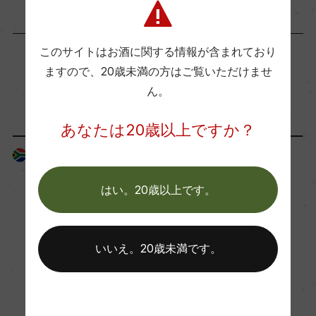
ー
このサイトはお酒に関する情報が含まれており
Wine Spectator 得点
ますので、
20歳未満の方はご覧いただけませ
ー
「生産者」が同じ商品
ん。
あなたは20歳以上ですか？
醗酵・熟成
南アフリカ
南アフリカ
醗酵：瓶内二次醗酵/醗酵槽:ステンレスタンクで
別々に醗酵しブレンド。
はい。20歳以上です。
熟成：瓶内二次醗酵、瓶熟:15ー18カ月
いいえ。20歳未満です。
年間生産量
360000