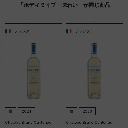
「ボディタイプ・味わい」が同じ商品
W.O.ウエスタン・ケープ
格付
ス
フランス
フランス
ー
入数
12
色
ロゼ
24
白
2023
白
2022
キャップの仕様
ane Cantenac
Chateau Brane Cantenac
Chateau Brane
コルク