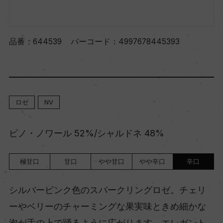
品番：
644539
バーコード：
4997678445393
ロゼ
NV
ピノ・ノワール 52%/シャルドネ 48%
極甘口
甘口
やや甘口
やや辛口
辛口
シルバーピンク色のスパークリングロゼ。チェリ
ーやベリーのチャーミングな果実味ときめ細かな
泡が舌の上で踊るように広がります。エレガント