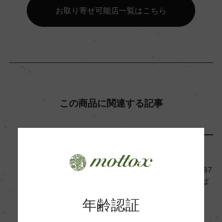
ー
お取り寄せ可能店一覧はこちら
コンクール入賞歴
(NV)アモリム・キャップクラシック・チャレンジ2
025 金賞/サクラアワード 2019 ダイヤモンドトロ
フィ|2018 金賞
この商品に関連する記事
海外ワイン専門誌評価歴
(NV)「ティム・アトキン 2025」 91点
メディア・受賞情報
Wine Advocate 獲得点
『リアルワインガイド』No.87
ー
2024年秋号「旨安賞」に選ば
れました
年齢認証
2024年9月17日
国内ワイン専門誌評価歴