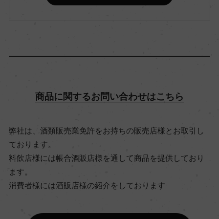
ピノ・ノワール 52%/シャルドネ 48%
アルコール度数
12％
飲み頃温度
商品に関するお問い合わせはこちら
6℃
弊社は、酒類販売業免許をお持ちの販売店様とお取引し
ビオ情報・認証機関
ております。
サステナブル農法, South African Wine and Spirits
料飲店様には帳合酒販店様を通して商品を提供しており
Board
ます。
消費者様には酒販店様の紹介をしております
有機JAS認証