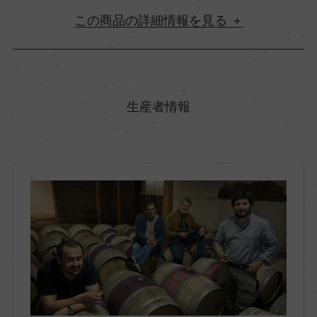
詳細情報
原産国名
チリ
生産者情報
地方名
サウス
地区名
イタタ・ヴァレー
村名
ー