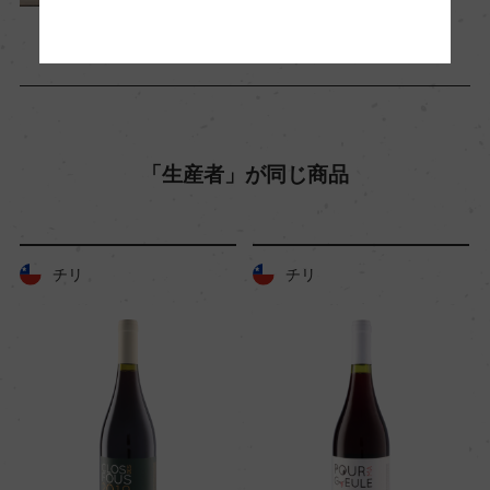
て天然酵母で醗酵(全房10%)
熟成：コンクリートタンク14カ月熟成後、ステン
レスタンク2カ月
年間生産量
「生産者」が同じ商品
34000
栽培面積
チリ
チリ
7ha
平均収量
40hl/ha
樹齢