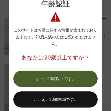
年齢認証
この商品に関連する記事
ー
Wine Advocate 獲得点
レポート
ー
このサイトはお酒に関する情報が含まれており
今月の新規取り扱い商品【202
ますので、
20歳未満の方はご覧いただけませ
6年6月】
ん。
国内ワイン専門誌評価歴
2026年6月1日
ー
ワイン
テイスティング
…
あなたは20歳以上ですか？
リリース情報
Wine Spectator 得点
はい。20歳以上です。
ー
美しい古木の表現を飲む―ク
ロ・デ・フより「イタタ 202
3」新発売
醗酵・熟成
いいえ。20歳未満です。
2026年5月29日
醗酵：7日間マセラシオン後、ステンレスタンクに