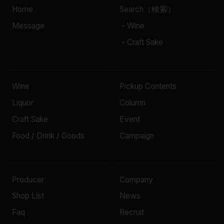
Home
Search（検索）
Message
- Wine
- Craft Sake
Wine
Pickup Contents
Liquor
Column
Craft Sake
Event
Food / Drink / Goods
Campaign
Producer
Company
Shop List
News
Faq
Recruit