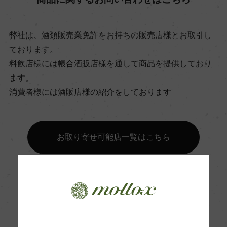
飲み頃温度
15℃
弊社は、酒類販売業免許をお持ちの販売店様とお取引し
ております。
ビオ情報・認証機関
料飲店様には帳合酒販店様を通して商品を提供しており
ます。
ー
消費者様には酒販店様の紹介をしております
有機JAS認証
ー
お取り寄せ可能店一覧はこちら
コンクール入賞歴
ー
海外ワイン専門誌評価歴