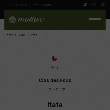
JP
EN
CH
Contribute to a Life with Wines.
Home
Wine
Itata
チリ
Clos des Fous
クロ・デ・フ
Itata