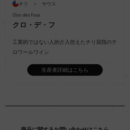
チリ ＞ サウス
Clos des Fous
種類
クロ・デ・フ
スティルワイン
工業的ではない人的介入控えたチリ屈指のテ
味わい
ロワールワイン
フルボディ
生産者詳細はこちら
品種（原材料）
サンソー 75%/パイス 25%
アルコール度数
13.5％
商品に関するお問い合わせはこちら