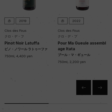
平均80年
赤
2019
赤
2022
土壌
古生代の花崗岩土壌
Clos des Fous
Clos des Fous
クロ・デ・フ
クロ・デ・フ
Pinot Noir Latuffa
Pour Ma Gueule assembl
age Itata
品質分類・原産地呼称
ピノ・ノワール ラトゥーファ
プール・マ・ギュール
750ml, 4,400 yen
イタタ・ヴァレーD.O.
750ml, 2,200 yen
格付
ー
入数
12