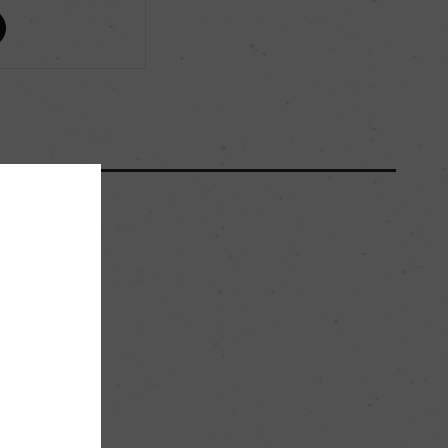
ー
ー
3500
。
50.4hl/ha