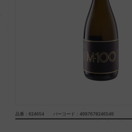
品番：
624654
バーコード：
4997678246549