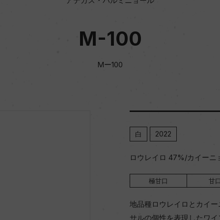
アデガス・バルミニョール
M-100
Mー100
白
2022
ロウレイロ 47%/カイーニ
極甘口
甘
地品種ロウレイロとカイー
サルの個性を表現したワイ