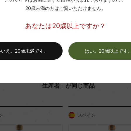
このサイトはお酒に関する情報が含まれておりますので、
土壌
20歳未満の方はご覧いただけません。
お取り寄せ可能店一覧はこちら
O.
格付
あなたは20歳以上ですか？
色
いいえ。20歳未満です。
はい。20歳以上です
「生産者」が同じ商品
ン
スペイン