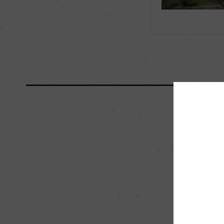
海外ワイン専門誌評価歴
ー
国内ワイン専門誌評価歴
ー
醗酵・熟成
醗酵：ロウレイロと
ク樽(2500L、30
ンレスタンク(3000L
熟成：ロウレイロと
3カ月(2500Lのフ
リアン/フレンチオ
ョ・ブランコはステン
ブレンドしステンレス
栽培面積
4ha