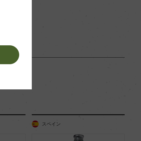
変成片岩、小さな丸石の多い砂質土壌
ー
白
。
スペイン