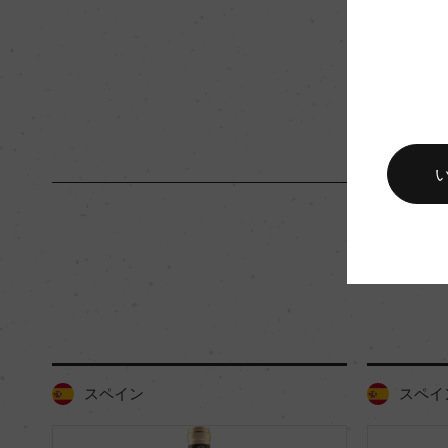
樹齢
35ー40年
品質分類・原産地呼称
リアス・バイシャスD.
入数
12
キャップの仕様
コルク
スペイン
スペイ