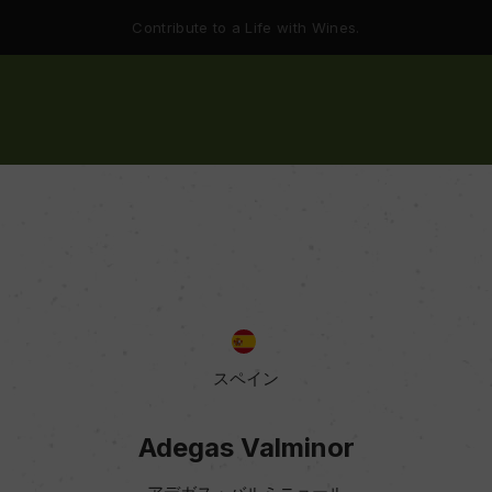
Contribute to a Life with Wines.
スペイン
Adegas Valminor