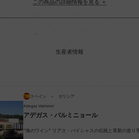
詳細情報
地方名
村名
生産者情報
味わい
イーニョ・ブランコ 35%/アル
アルコール度数
スペイン ＞ ガリシア
Adegas Valminor
ビオ情報・認証機関
アデガス・バルミニョール
“海のワイン” リアス・バイシャスの伝統と革新の造り
コンクール入賞歴