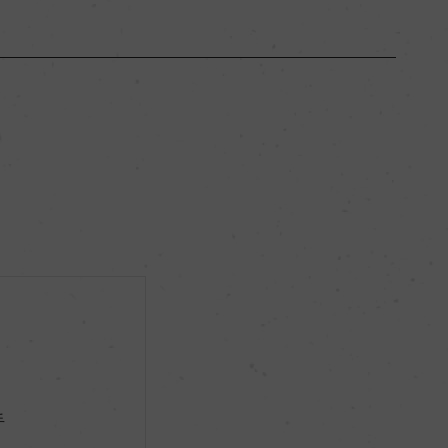
ガリシア
ー
辛口
12.5％
ー
手
ー