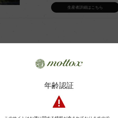
生産者詳細はこちら
Wine Advocate 獲得点
Wine Spectator 得点
アルバリーニョはフレンチオー
年間生産量
0L)、カイーニョ・ブランコはステ
)
アルバリーニョはオーク樽熟成
レンチオーク旧樽、300Lのハンガ
商品に関するお問い合わせはこちら
ークの新樽を使用)、カイーニ
レスタンク(3000L)、その後
年齢認証
タンク熟成3カ月(3000L)
弊社は、酒類販売業免許をお持ちの販売店様とお取引しております
料飲店様には帳合酒販店様を通して商品を提供しております。
消費者様には酒販店様の紹介をしております
平均収量