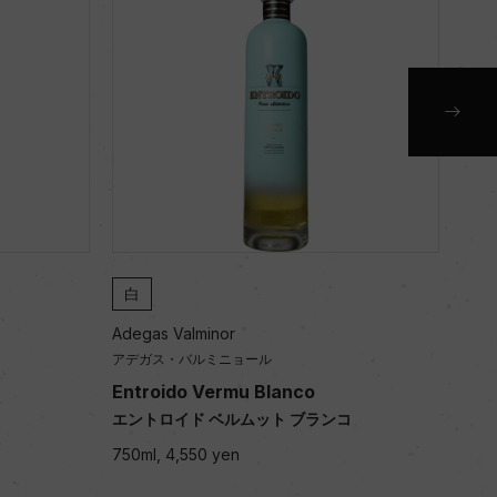
白
ロ
Adegas Valminor
Adeg
アデガス・バルミニョール
アデ
Entroido Vermu Blanco
Ent
エントロイド ベルムット ブランコ
エン
750ml, 4,550 yen
750m