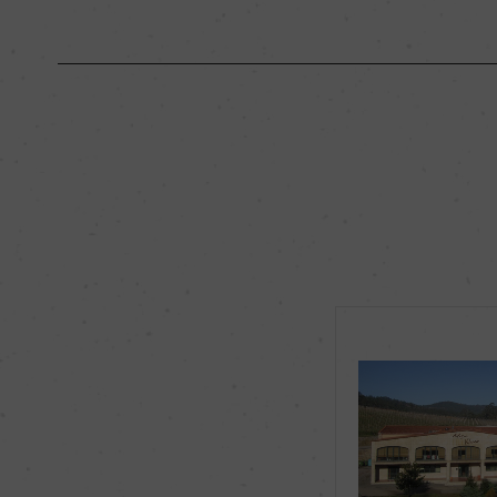
原産国名
スペイン
地区名
ー
種類
スティルワイン
品種（原材料）
ロウレイロ 47%/カ
バリーニョ 18%
飲み頃温度
10℃
有機JAS認証
ー