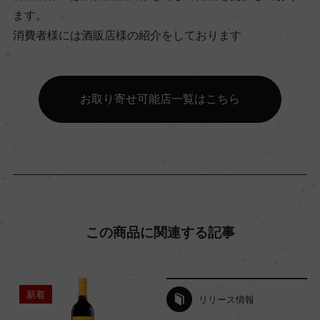
地区名
ます。
消費者様には酒販店様の紹介をしております
ー
村名
お取り寄せ可能店一覧はこちら
ー
種類
スティルワイン
この商品に関連する記事
味わい
フルボディ
新着
リリース情報
品種（原材料）