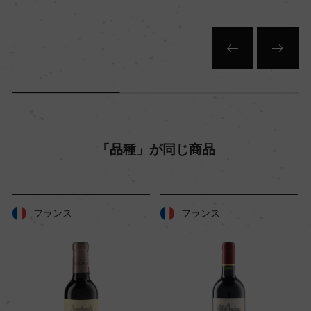
20ha
平均収量
55hl/ha
樹齢
「品種」が同じ商品
平均20年
土壌
フランス
フランス
粘土石灰質
品質分類・原産地呼称
A.O.C.ボルドー