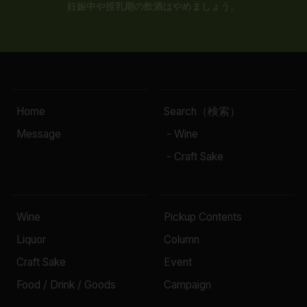
妊娠中や授乳期の飲酒はやめましょう。
Home
Search（検索）
Message
- Wine
- Craft Sake
Wine
Pickup Contents
Liquor
Column
Craft Sake
Event
Food / Drink / Goods
Campaign