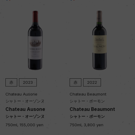
Wine Spectator 得点
ー
醗酵・熟成
醗酵：ステンレスタンク
熟成：30%フレンチオーク樽にて6カ月(225L、新
樽比率33%)/70%コンクリートタンク熟成 12カ月
赤
2023
赤
2022
Chateau Ausone
Chateau Beaumont
年間生産量
シャトー・オーゾンヌ
シャトー・ボーモン
60000
Chateau Ausone
Chateau Beaumont
シャトー・オーゾンヌ
シャトー・ボーモン
750ml, 155,000 yen
750ml, 3,800 yen
栽培面積