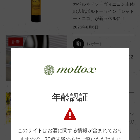
カベルネ・ソーヴィニヨン 70%/メルロー 30%
カベルネ・ソーヴィニヨン主体
の人気ボルドーワイン「シャト
ー・ニコ」が新ラベルに！
アルコール度数
2026年8月6日
14％
新着
レポート
今月の新規取り扱い商品【202
飲み頃温度
6年8月】
15℃
2026年8月1日
ワイン
テイスティング
ビオ情報・認証機関
年齢認証
ー
ワインのキホン
世界一の人気！『カベルネ・ソ
ーヴィニヨン』の特徴。完全ガ
有機JAS認証
イド
このサイトはお酒に関する情報が含まれており
ー
2024年8月28日
ますので、
20歳未満の方はご覧いただけませ