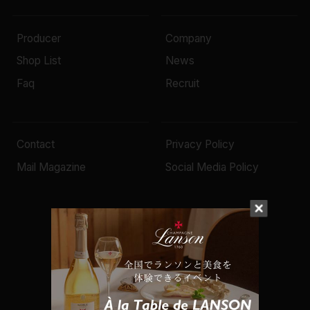
Producer
Company
Shop List
News
Faq
Recruit
Contact
Privacy Policy
Mail Magazine
Social Media Policy
© 2022 Mottox inc.