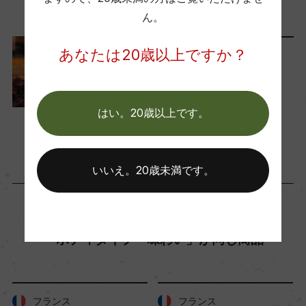
ワイン
初心者向け
…
ん。
コンクール入賞歴
(2022)70 ミリヨン・ド・デギュスタター 2025 金
あなたは20歳以上ですか？
料理に合わせる
賞 (2020)70 ミリヨン・ド・デギュスタター 2022
秋の食材に合うワイン 3選
金賞
2019年9月5日
はい。20歳以上です。
ワイン
フランス
…
海外ワイン専門誌評価歴
ー
いいえ。20歳未満です。
Wine Advocate 獲得点
ー
「ボディタイプ・味わい」が同じ商品
国内ワイン専門誌評価歴
ー
フランス
フランス