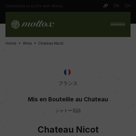
JP
EN
CH
Contribute to a Life with Wines.
Home
Wine
Chateau Nicot
フランス
Mis en Bouteille au Chateau
シャトー元詰
Chateau Nicot