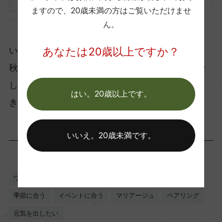
ますので、
20歳未満の方はご覧いただけませ
ん。
いかがでしたか。素敵な友達や大切な人たちと、
あなたは20歳以上ですか？
秋の風景を眺めながら、楽しんでみてはいかがで
しょうか。心地よいワインの余韻と楽しいひとと
はい。20歳以上です。
きが、秋の思い出を彩ること間違いなしです。
いいえ。20歳未満です。
ワイン
フランス
イタリア
南アフリカ
料理に合う
季節に合う
イベントに合う
マリアージュ
ペアリング
元気を出したい