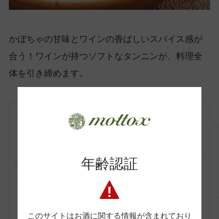
かぼちゃの甘味とワインの香ばしいスパイス感が
合う！ワインが持つソフトなタンニンが、料理全
体を引き締めます。
南アフリカ
赤
2024
MAN Vintners
年齢認証
マン・ヴィントナーズ
Okha Pinotage
オーカ ピノタージュ
750ml, 1,900 yen
このサイトはお酒に関する情報が含まれており