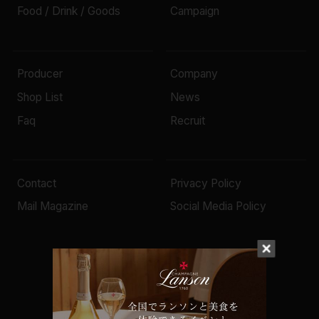
Food / Drink / Goods
Campaign
Producer
Company
Shop List
News
Faq
Recruit
Contact
Privacy Policy
Mail Magazine
Social Media Policy