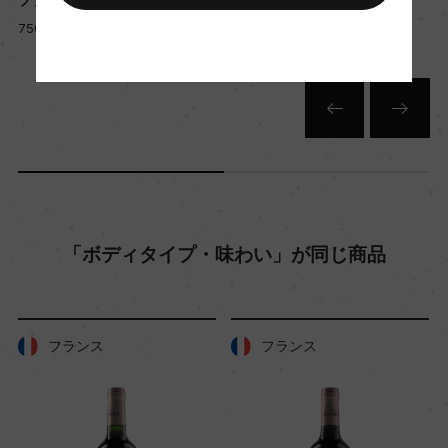
125000
750ml, 13,000 yen
750ml, 13,000 yen
栽培面積
30ha
平均収量
ー
「ボディタイプ・味わい」が同じ商品
樹齢
ー
フランス
フランス
土壌
ー