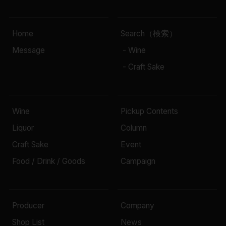
Home
Search（検索）
Message
- Wine
- Craft Sake
Wine
Pickup Contents
Liquor
Column
Craft Sake
Event
Food / Drink / Goods
Campaign
Producer
Company
Shop List
News