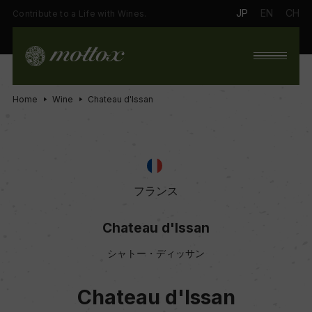
JP
EN
CH
Contribute to a Life with Wines.
Home
Wine
Chateau d'Issan
フランス
Chateau d'Issan
シャトー・ディッサン
Chateau d'Issan