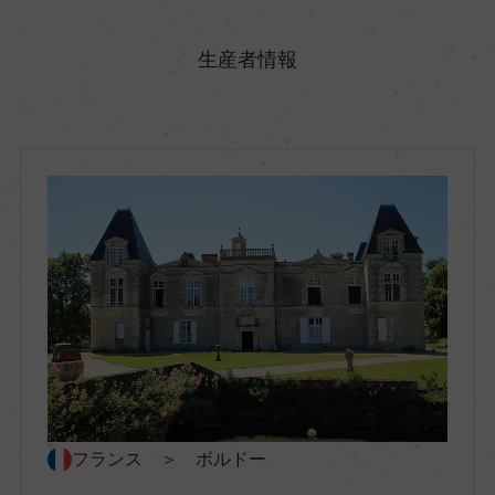
原産国名
フランス
生産者情報
地方名
ボルドー
地区名
オー・メドック
村名
ー
種類
フランス ＞ ボルドー
スティルワイン