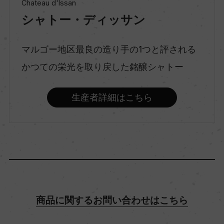
Chateau d'Issan
シャトー・ディッサン
味わい
フルボディ
マルゴー地区最良の造り手の1つと評される
かつての栄光を取り戻した銘醸シャトー
品種（原材料）
生産者詳細はこちら
カベルネ・ソーヴィニヨン 63%/メルロー 37%
アルコール度数
13％
飲み頃温度
商品に関するお問い合わせはこちら
17℃