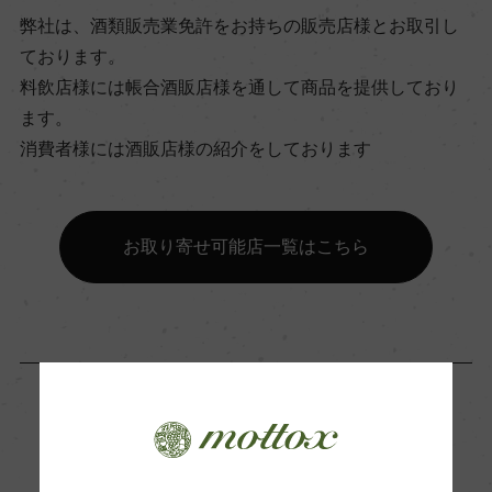
弊社は、酒類販売業免許をお持ちの販売店様とお取引し
ビオ情報・認証機関
ております。
ー
料飲店様には帳合酒販店様を通して商品を提供しており
ます。
有機JAS認証
消費者様には酒販店様の紹介をしております
ー
お取り寄せ可能店一覧はこちら
コンクール入賞歴
ー
海外ワイン専門誌評価歴
ー
「生産者」が同じ商品
Wine Advocate 獲得点