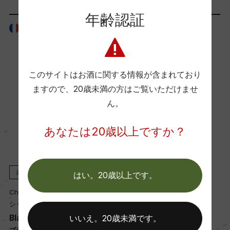
ー
年齢認証
フランス
フランス
国内ワイン専門誌評価歴
ー
このサイトはお酒に関する情報が含まれており
ますので、
20歳未満の方はご覧いただけませ
Wine Spectator 得点
ん。
ー
あなたは20歳以上ですか？
醗酵・熟成
醗酵：ー
赤
2023
赤
2021
はい。20歳以上です。
熟成：ー
Chateau d'Issan
Chateau d'Issan
シャトー・ディッサン
シャトー・ディッサン
Chateau d'Issan
Chateau d'Issan
いいえ。20歳未満です。
年間生産量
シャトー・ディッサン
シャトー・ディッサン