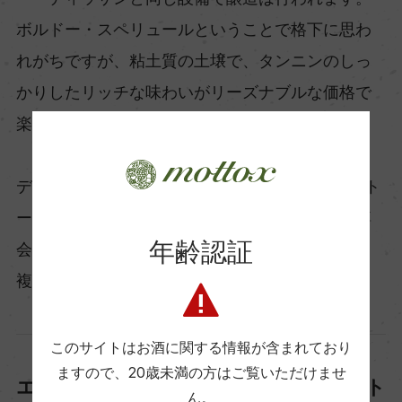
ボルドー・スペリュールということで格下に思わ
れがちですが、粘土質の土壌で、タンニンのしっ
かりしたリッチな味わいがリーズナブルな価格で
楽しめます。
ディッサンでは7社の樽を使用しています。シャト
ー・ディッサンとブラゾン・ディッサンは違う樽
年齢認証
会社の、焼きの違う樽をブレンドして熟成させ、
複雑味が出るようにしています。
このサイトはお酒に関する情報が含まれており
ますので、
20歳未満の方はご覧いただけませ
エリック・ボワスノ氏がコンサルタント
ん。