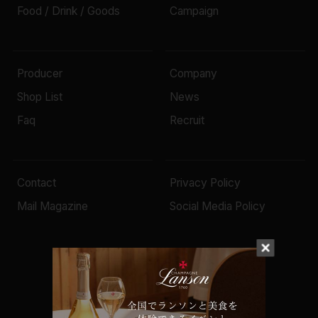
Food / Drink / Goods
Campaign
Producer
Company
Shop List
News
Faq
Recruit
Contact
Privacy Policy
Mail Magazine
Social Media Policy