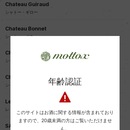
Chateau Guiraud
シャトー・ギロー
Chateau Bonnet
シャトー・ボネ
Chateau Beaumont
シャトー・ボーモン
Chateau Poupille
年齢認証
シャトー・プピーユ
Les Domaines C.G.R.
レ・ドメーヌ・セー・ジェー・エール
このサイトはお酒に関する情報が含まれており
ますので、
20歳未満の方はご覧いただけませ
SAS Despagne
ん。