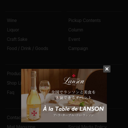
Wine
Pickup Contents
Liquor
Column
Craft Sake
Event
Food / Drink / Goods
Campaign
Producer
Company
Shop List
News
Faq
Recruit
Contact
Privacy Policy
Mail Magazine
Social Media Policy