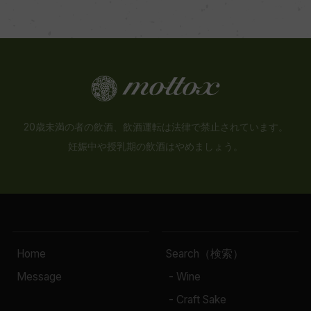
20歳未満の者の飲酒、飲酒運転は法律で禁止されています。
妊娠中や授乳期の飲酒はやめましょう。
Home
Search（検索）
Message
- Wine
- Craft Sake