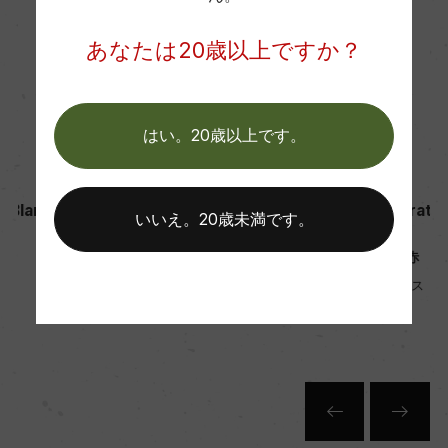
あなたは20歳以上ですか？
白
2016
赤
2023
はい。20歳以上です。
SAS Despagne
SAS Despagne
デスパーニュ
デスパーニュ
n
Chateau Mont Perat Blan
Chateau Mont Perat Rou
いいえ。20歳未満です。
c
ge
シャトー・モン・ペラ 白
シャトー・モン・ペラ 赤
750ml, オープンプライス
750ml, オープンプライス