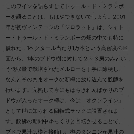
このワインを語らずしてトゥール・ド・ミランボ
ーを語ることは、もはやできないでしょう。2001
年が初ヴィンテージの「ジロラット」は、シャト
ー・トゥール・ド・ミランボーの畑の中でも特に
優れた、1ヘクタール当たり1万本という高密度の区
画から、1本のブドウ樹に対して２～３房のみとい
う低収量で栽培されたメルローを丁寧に除梗し、
なんとそのままオークの新樽に放り込んで醗酵を
行います。完熟して今にもはちきれんばかりのブ
ドウが入ったオーク樽は、今は「オクソライン」
として世に知られる回転式ラックに設置されま
す。醗酵の期間中ゆっくりと回転させることで、
ブドウ果汁は樽と接触し、樽のタンニンが果汁の