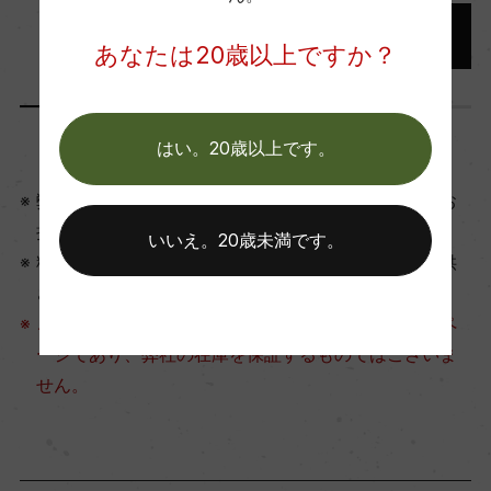
あなたは20歳以上ですか？
はい。20歳以上です。
弊社は酒類卸でございますので、酒類販売業免許をお
持ちの店舗にのみ販売させていただいております。
いいえ。20歳未満です。
料飲店様へはご帳合酒販売店様を通して商品をご提供
させていただいております。
こちらは、お客様が商品情報をお調べいただく為のペ
ージであり、弊社の在庫を保証するものではございま
せん。