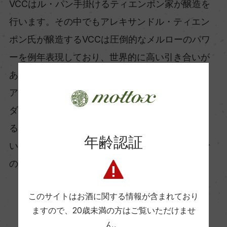
VCCはル・パン手掛けるティエンポン家が醸造を
行います。その中でもアレキサンドル・ティエン
ポン氏が醸造するVCCは圧倒的なメルローのパワ
ーを例年表現しており、世界的に高い引き合いが
あります。
アレキサンドルは栽培技術も高く、右岸で初めて
ダブル・ギヨーを導入（樹勢のバランスを整え
る）したり、失敗確立の低い（が技術的には難し
年齢認証
い）接ぎ木の手法をいち早く導入したりと、畑で
の作業を重視しています。
このサイトはお酒に関する情報が含まれており
ますので、
20歳未満の方はご覧いただけませ
ん。