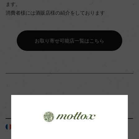
ます。
ビオ情報・認証機関
消費者様には酒販店様の紹介をしております
ー
有機JAS認証
お取り寄せ可能店一覧はこちら
ー
コンクール入賞歴
ー
「生産者」が同じ商品
海外ワイン専門誌評価歴
ー
フランス
フランス
Wine Advocate 獲得点