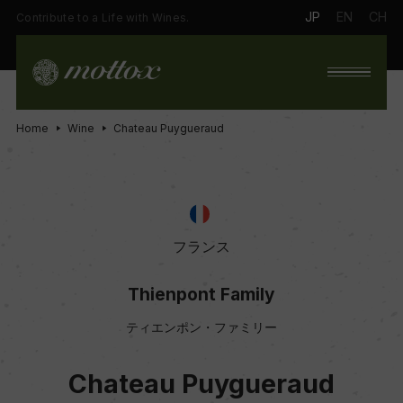
JP
EN
CH
Contribute to a Life with Wines.
Home
Wine
Chateau Puygueraud
フランス
Thienpont Family
ティエンポン・ファミリー
Chateau Puygueraud