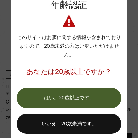
年齢認証
89
国内ワイン専門誌評価歴
ー
このサイトはお酒に関する情報が含まれており
ますので、
20歳未満の方はご覧いただけませ
ん。
Wine Spectator 得点
ー
あなたは20歳以上ですか？
赤
2020
赤
2018
Thienpont Family
Thienpont Family
醗酵・熟成
ティエンポン・ファミリー
ティエンポン・ファミリー
はい。20歳以上です。
醗酵：コンクリートタンク、ステンレスタンク
Chateau Alcee
Chateau Croix du Trale
熟成：オーク樽熟成12ー16カ月(大樽と一部225L、
シャトー・アルセ
シャトー・クロワ・デュ・トラル
1/3新樽)
750ml, 6,300 yen
750ml, 3,800 yen
いいえ。20歳未満です。