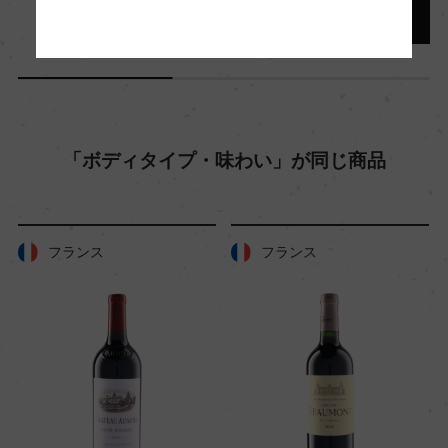
年間生産量
100000
栽培面積
0
「ボディタイプ・味わい」が同じ商品
平均収量
ー
フランス
フランス
樹齢
ー
土壌
粘土石灰