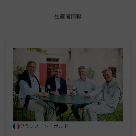
原産国名
フランス
生産者情報
地方名
ボルドー
地区名
コート・ド・ボルドー
村名
ー
種類
フランス ＞ ボルドー
スティルワイン