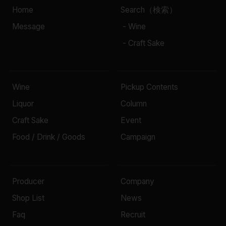
Home
Search（検索）
Message
- Wine
- Craft Sake
Wine
Pickup Contents
Liquor
Column
Craft Sake
Event
Food / Drink / Goods
Campaign
Producer
Company
Shop List
News
Faq
Recruit