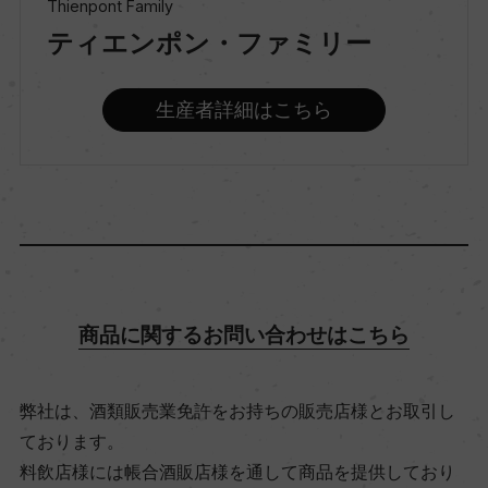
Thienpont Family
ティエンポン・ファミリー
味わい
フルボディ
生産者詳細はこちら
品種（原材料）
メルロー 81%/カベルネ・フラン 19%
アルコール度数
14％
商品に関するお問い合わせはこちら
飲み頃温度
弊社は、酒類販売業免許をお持ちの販売店様とお取引し
ー
ております。
料飲店様には帳合酒販店様を通して商品を提供しており