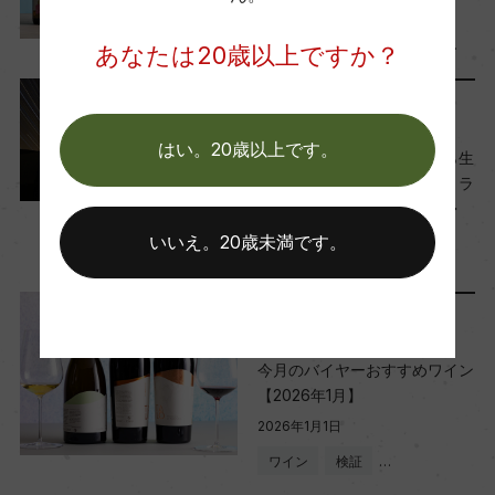
2026年7月1日
ワイン
テイスティング
…
あなたは20歳以上ですか？
リリース情報
はい。20歳以上です。
ペトリュスと同じ青粘土から生
まれるワイン！「シャトー・ラ
モット・ヴァンサン グラン・
ロシニョール 2020」新発売
いいえ。20歳未満です。
2026年6月29日
レポート
今月のバイヤーおすすめワイン
【2026年1月】
2026年1月1日
ワイン
検証
…