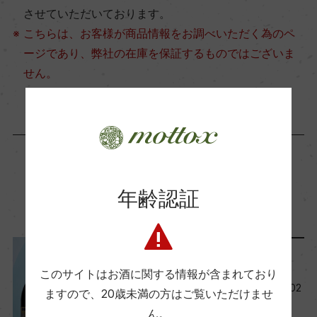
させていただいております。
こちらは、お客様が商品情報をお調べいただく為のペ
ージであり、弊社の在庫を保証するものではございま
せん。
関連記事
年齢認証
レポート
このサイトはお酒に関する情報が含まれており
今月の新規取り扱い商品【202
ますので、
20歳未満の方はご覧いただけませ
6年7月】
ん。