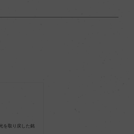
ボルドー
ー
フルボディ
14％
ー
ー
栄光を取り戻した銘