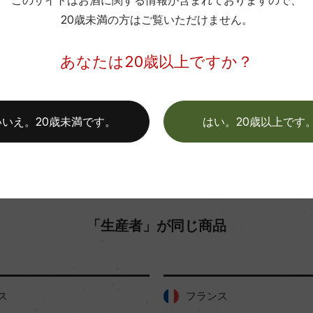
このサイトはお酒に関する情報が含まれておりますので、
20歳未満の方はご覧いただけません。
お取り寄せ可能店一覧はこちら
あなたは20歳以上ですか？
いいえ。20歳未満です。
はい。20歳以上です
「生産者」が同じ商品
ス
フランス