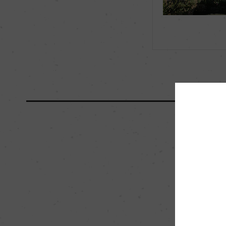
海外ワイン専門誌評価歴
ー
国内ワイン専門誌評価歴
ー
醗酵・熟成
醗酵：ー
熟成：オーク樽熟成1
栽培面積
0
樹齢
ー
品質分類・原産地呼称
A.O.C.ボルドー・
入数
12