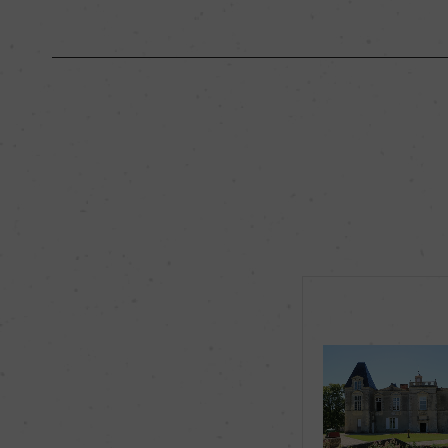
原産国名
フランス
地区名
ー
種類
スティルワイン
品種（原材料）
メルロー 90%/カベ
飲み頃温度
16℃
有機JAS認証
ー