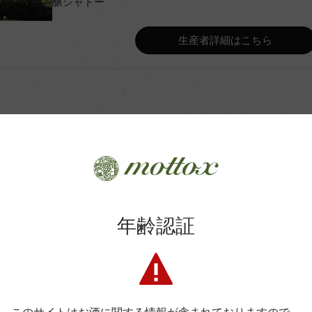
醸シャトー
Wine Advocate 獲得点
生産者詳細はこちら
Wine Spectator 得点
年間生産量
4カ月
平均収量
土壌
商品に関するお問い合わせはこちら
年齢認証
スペリュール
格付
弊社は、酒類販売業免許をお持ちの販売店様とお取引しております
料飲店様には帳合酒販店様を通して商品を提供しております。
消費者様には酒販店様の紹介をしております
色