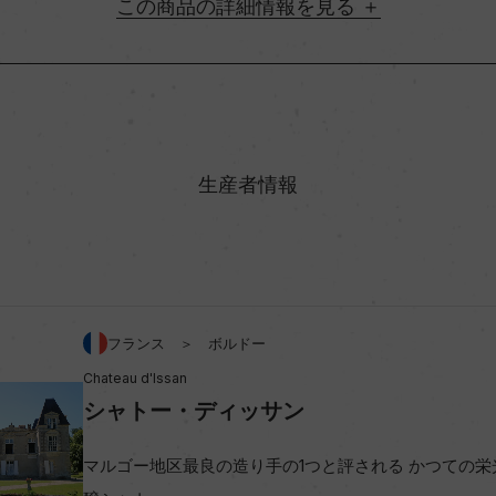
詳細情報
地方名
村名
生産者情報
味わい
ルネ・ソーヴィニヨン 10%
アルコール度数
フランス ＞ ボルドー
Chateau d'Issan
ビオ情報・認証機関
シャトー・ディッサン
コンクール入賞歴
マルゴー地区最良の造り手の1つと評される かつての