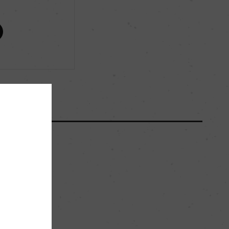
93
93
ー
ー
ー
。
メドック 第3級格付