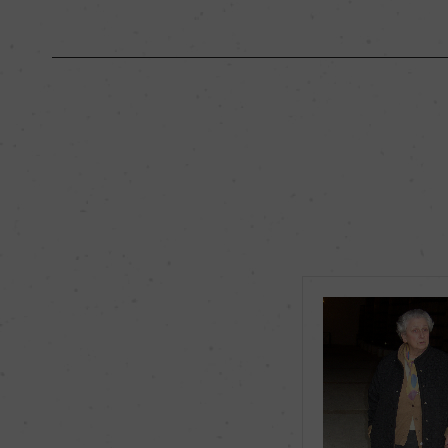
原産国名
フランス
地区名
オー・メドック
種類
スティルワイン
品種（原材料）
カベルネ・ソーヴィニヨ
ィ・ヴェルド 2%
飲み頃温度
17℃
有機JAS認証
ー