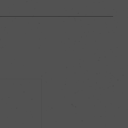
ボルドー
ー
フルボディ
13.5％
ー
ー