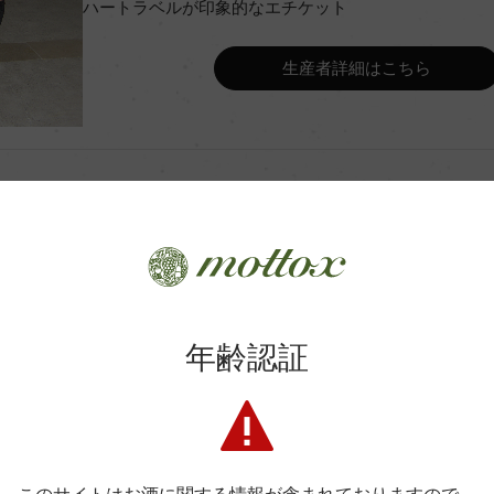
ハートラベルが印象的なエチケット
イユール・ヴァン・ド・フラン
Wine Advocate 獲得点
生産者詳細はこちら
Wine Spectator 得点
年間生産量
8カ月(新樽100%)
平均収量
年齢認証
商品に関するお問い合わせはこちら
土壌
弊社は、酒類販売業免許をお持ちの販売店様とお取引しております
フ
格付
料飲店様には帳合酒販店様を通して商品を提供しております。