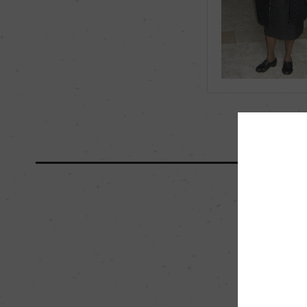
海外ワイン専門誌評価歴
「ル・ギド・デ・メ
ス 2020」 18.5点
国内ワイン専門誌評価歴
ー
醗酵・熟成
醗酵：ー
熟成：熟成:オーク樽1
栽培面積
0
樹齢
ー
品質分類・原産地呼称
A.O.C.サン・テステ