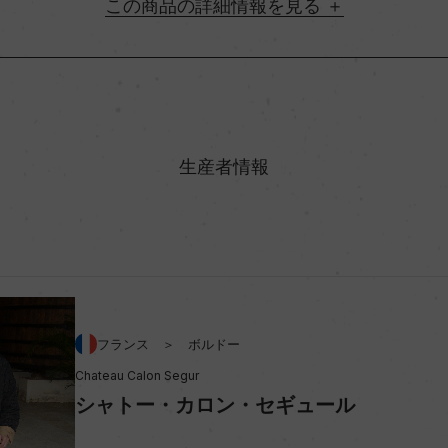
詳細情報
地方名
村名
生産者情報
味わい
ン 82%/メルロー 16%/プテ
アルコール度数
フランス ＞ ボルドー
ビオ情報・認証機関
Chateau Calon Segur
シャトー・カロン・セギュール
コンクール入賞歴