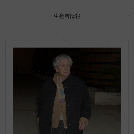
原産国名
フランス
生産者情報
地方名
ボルドー
地区名
オー・メドック
村名
ー
種類
スティルワイン