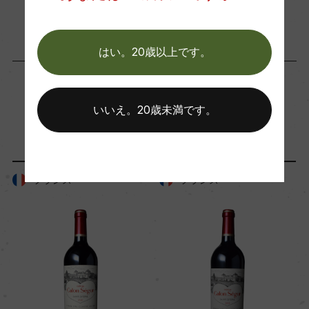
94ー96
はい。20歳以上です。
国内ワイン専門誌評価歴
ー
いいえ。20歳未満です。
「生産者」が同じ商品
Wine Spectator 得点
ー
フランス
フランス
醗酵・熟成
醗酵：ー
熟成：ー
年間生産量