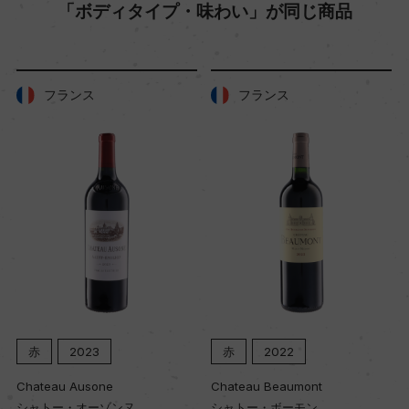
「ボディタイプ・味わい」が同じ商品
品質分類・原産地呼称
A.O.C.サン・テステフ
フランス
フランス
格付
メドック 第3級格付
入数
12
色
赤
赤
2023
赤
2022
Chateau Ausone
Chateau Beaumont
シャトー・オーゾンヌ
シャトー・ボーモン