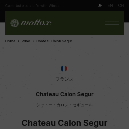
JP
EN
CH
Contribute to a Life with Wines.
Home
Wine
Chateau Calon Segur
フランス
Chateau Calon Segur
シャトー・カロン・セギュール
Chateau Calon Segur