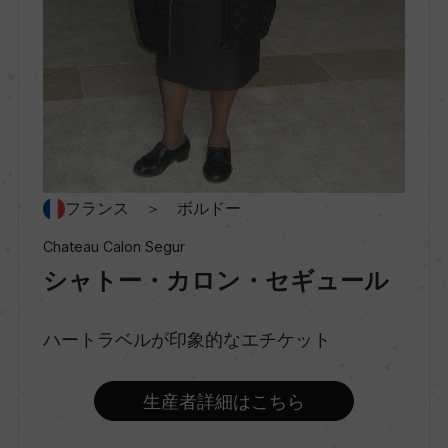
味わい
フルボディ
品種（原材料）
ー
フランス ＞ ボルドー
Chateau Calon Segur
アルコール度数
シャトー・カロン・セギュール
14％
ハートラベルが印象的なエチケット
飲み頃温度
生産者詳細はこちら
ー