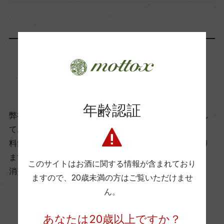
ビオ情報・認証機関
ー
有機JAS認証
商品に関するお問い合わせはこちら
ー
年齢認証
弊社は、酒類販売業免許をお持ちの販売店様とお取引し
コンクール入賞歴
ております。
ー
料飲店様には帳合酒販店様を通して商品を提供しており
ます。
このサイトはお酒に関する情報が含まれており
海外ワイン専門誌評価歴
消費者様には酒販店様の紹介をしております
ますので、
20歳未満の方はご覧いただけませ
ー
ん。
お取り寄せ可能店一覧はこちら
あなたは20歳以上ですか？
Wine Advocate 獲得点