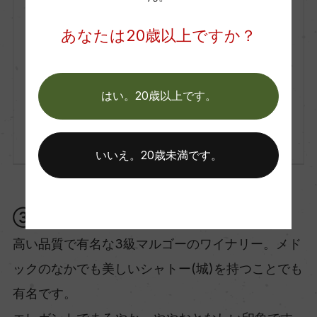
赤
2017
あなたは20歳以上ですか？
Chateau Lagrange
シャトー・ラグランジュ
Chateau Lagrange
はい。20歳以上です。
シャトー・ラグランジュ
750ml, 10,500 yen
こちらの商品は現在取り扱いがございません
いいえ。20歳未満です。
③シャトー・ジスクール06’
高い品質で有名な3級マルゴーのワイナリー。メド
ックのなかでも美しいシャトー(城)を持つことでも
有名です。