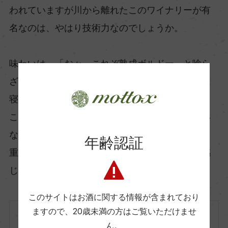
われていますが川から離れたこのワイナリーが有
名なのは、やはり技術力なのでしょうか。
味わいは、「おぉ、これぞ熟成ボルドー」と唸ら
ざるをえない一品。中塚先生も「やはりワインは
寝かすものですね」とコメント。
こなれたタンニンと、熟成によりしっかりしてい
ながらも、角のとれた果実の旨味。
年齢認証
重厚なのに伸びやかな味わいは、技術の高さを感
じます。
このサイトはお酒に関する情報が含まれており
ますので、
20歳未満の方はご覧いただけませ
フランス
ん。