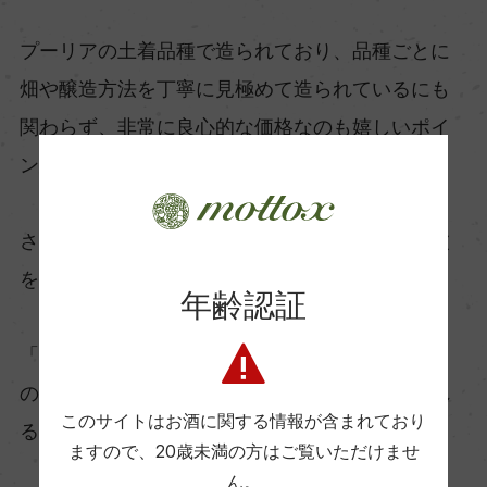
プーリアの土着品種で造られており、品種ごとに
畑や醸造方法を丁寧に見極めて造られているにも
関わらず、非常に良心的な価格なのも嬉しいポイ
ント。
さらに美しいラベルも魅力的で、ラベルの形は波
を、模様はブドウの樹を表現しています。
年齢認証
「タロ」のワインを飲めば、サン・マルツァーノ
の人々の愛情や、プーリアの海や太陽が感じられ
このサイトはお酒に関する情報が含まれており
るようです。
ますので、
20歳未満の方はご覧いただけませ
ん。