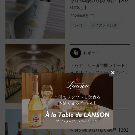
今月の新規取り扱い商品【202
6年8月】
2026年8月1日
ワイン
テイスティング
レポート
トゥア・リータ訪問レポート│
イタリア・トスカーナ【ワイナ
リー訪問記 vol.12】
2026年7月24日
ワイン
イタリア
…
レポート
今月の新規取り扱い商品【202