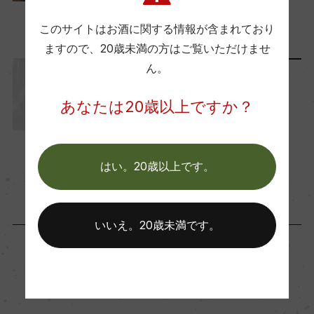
2025年12月19日
ー
このサイトはお酒に関する情報が含まれており
ワイン
UNCORK
…
ますので、
20歳未満の方はご覧いただけませ
ん。
国内ワイン専門誌評価歴
ワインと暮らす
ー
あなたは20歳以上ですか？
お正月におすすめのワイン7
選！帰省や手土産にぴったり
Wine Spectator 得点
2023年12月20日
ー
はい。20歳以上です。
ワイン
フランス
…
醗酵・熟成
いいえ。20歳未満です。
醗酵：ステンレスタンク(MLF無)
熟成：ステンレスタンク 10カ月
「生産者」が同じ商品
年間生産量