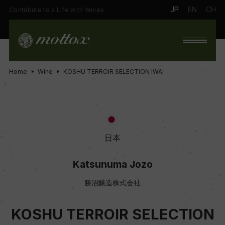
JP
EN
CH
Contribute to a Life with Wines.
Home
Wine
KOSHU TERROIR SELECTION IWAI
日本
Katsunuma Jozo
勝沼醸造株式会社
KOSHU TERROIR SELECTION