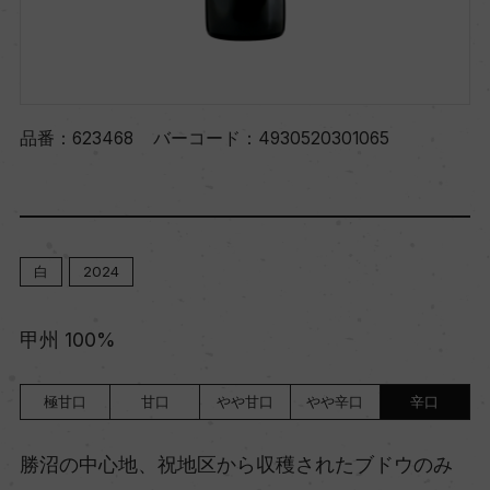
品番：
623468
バーコード：
4930520301065
白
2024
甲州 100%
極甘口
甘口
やや甘口
やや辛口
辛口
勝沼の中心地、祝地区から収穫されたブドウのみ