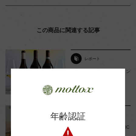
ビオ情報・認証機関
ー
この商品に関連する記事
有機JAS認証
ー
レポート
今月のバイヤーおすすめワイン
コンクール入賞歴
【2026年1月】
ー
2026年1月1日
ワイン
検証
…
海外ワイン専門誌評価歴
年齢認証
ー
スタッフのつぶやき
TOKYO FM『川崎鷹也 MAGIC
NOTE』で紹介したワイン
Wine Advocate 獲得点