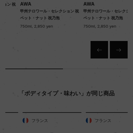
AWA
AWA
祝
甲州テロワール・セレクション 祝
甲州テロワール・セレクション 祝
品質分類・原産地呼称
ペット・ナット 祝乃泡
ペット・ナット 祝乃泡
G.I.ヤマナシ
750ml, 2,850 yen
750ml, 2,850 yen
格付
ー
入数
12
「ボディタイプ・味わい」が同じ商品
色
白
フランス
フランス