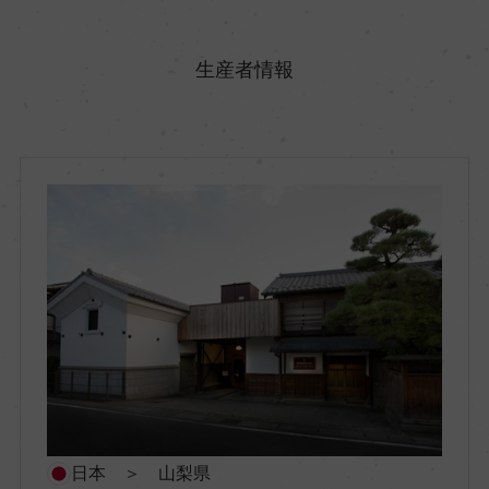
原産国名
日本
生産者情報
地方名
山梨県
地区名
ー
村名
ー
種類
日本 ＞ 山梨県