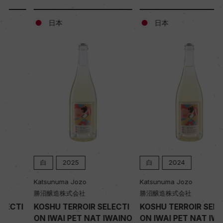
12472
日本
日本
栽培面積
4ha
平均収量
164hl/ha
樹齢
15ー20年
白
2025
白
2024
Katsunuma Jozo
Katsunuma Jozo
勝沼醸造株式会社
勝沼醸造株式会社
土壌
KOSHU TERROIR SELECTI
KOSHU TERROIR SELECTI
火山灰・砂礫質
ON IWAI PET NAT IWAINO
ON IWAI PET NAT IWAINO