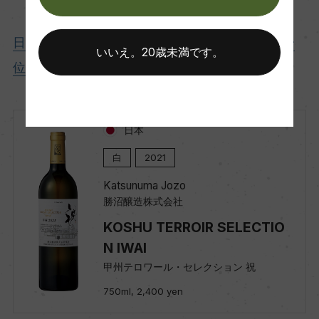
日本ワインで使用される白ブドウ品種堂々の第一
いいえ。20歳未満です。
位です！
日本
白
2021
Katsunuma Jozo
勝沼醸造株式会社
KOSHU TERROIR SELECTIO
N IWAI
甲州テロワール・セレクション 祝
750ml, 2,400 yen