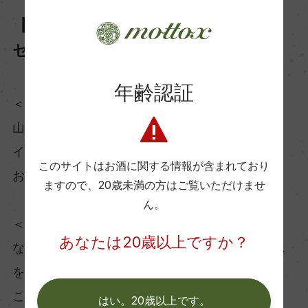
【プールD】日本：甲州テロワール・
セレクション 祝
年齢認証
＜ワインについて＞
山梨県勝沼町祝地区という、甲州ブドウ・勝沼ワ
イン発祥の地で造られる甲州ワイン。
このサイトはお酒に関する情報が含まれており
お寿司との相性抜群です！
ますので、
20歳未満の方はご覧いただけませ
ん。
＜シマくんポイント＞
あなたは20歳以上ですか？
なんといっても『祝』という名が縁起良し！これ
を飲みながら日本を応援するも良し、日本勝利を
このワインで『祝』うも良し！
はい。20歳以上です。