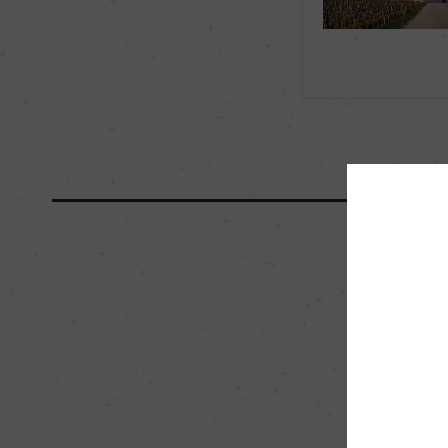
海外ワイン専門誌評価歴
ー
国内ワイン専門誌評価歴
ー
醗酵・熟成
醗酵：ー
熟成：ー
栽培面積
0
樹齢
ー
品質分類・原産地呼称
A.O.C.ポイヤック