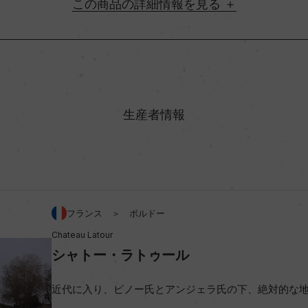
詳細情報
地方名
村名
生産者情報
味わい
ン 80%/メルロー 10%/カベ
アルコール度数
フランス ＞ ボルドー
Chateau Latour
ビオ情報・認証機関
シャトー・ラトゥール
近代に入り、ピノー氏とアンジェラ氏の下、絶対的な
コンクール入賞歴