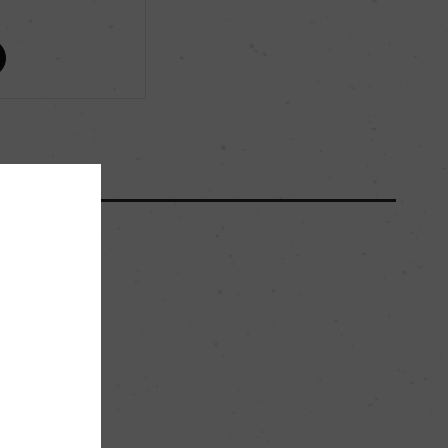
99
96
ー
ー
ー
。
メドック 第1級格付