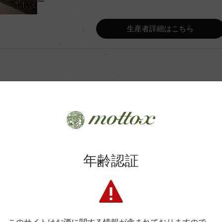
ー
Wine Advocate 獲得点
生産者詳細はこちら
Wine Spectator 得点
年間生産量
平均収量
商品に関するお問い合わせはこちら
年齢認証
土壌
弊社は、酒類販売業免許をお持ちの販売店様とお取引しております
格付
料飲店様には帳合酒販店様を通して商品を提供しております。
消費者様には酒販店様の紹介をしております