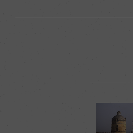
原産国名
フランス
地区名
オー・メドック
種類
スティルワイン
品種（原材料）
カベルネ・ソーヴィニヨ
ルネ・フラン 10%
飲み頃温度
17℃
有機JAS認証
ー