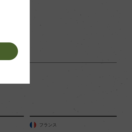
赤
。
フランス