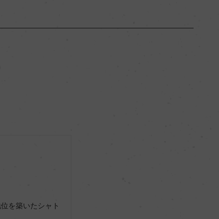
ボルドー
ー
フルボディ
12.5％
ー
地位を築いたシャト
ー