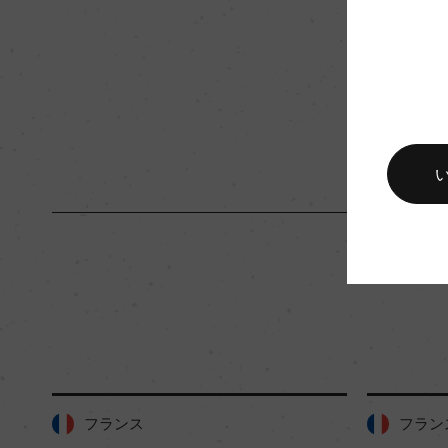
入数
12
キャップの仕様
ー
フランス