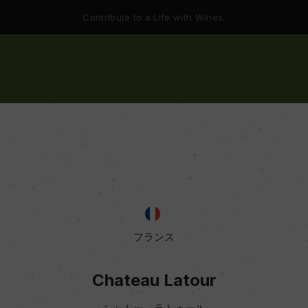
Contribute to a Life with Wines.
フランス
Chateau Latour