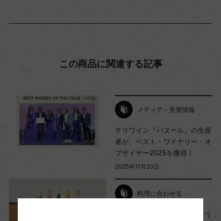
コンクール入賞歴
(2021)サクラアワード 2023 金賞 (2016)サクラア
ワード 2016 金賞
この商品に関連する記事
海外ワイン専門誌評価歴
ー
メディア・受賞情報
Wine Advocate 獲得点
チリワイン『パヌール』の生産
ー
者が、ベスト・ワイナリー・オ
ブザイヤー2025を獲得！
2025年11月20日
国内ワイン専門誌評価歴
ー
料理に合わせる
旬をおいしく！春の食材に合う