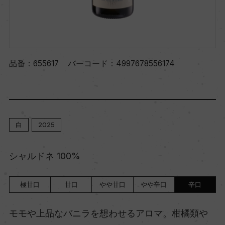
品番：
655617
バーコード：
4997678556174
白
2025
シャルドネ 100%
極甘口
甘口
やや甘口
やや辛口
辛口
モモや上品なバニラを想わせるアロマ。柑橘類や