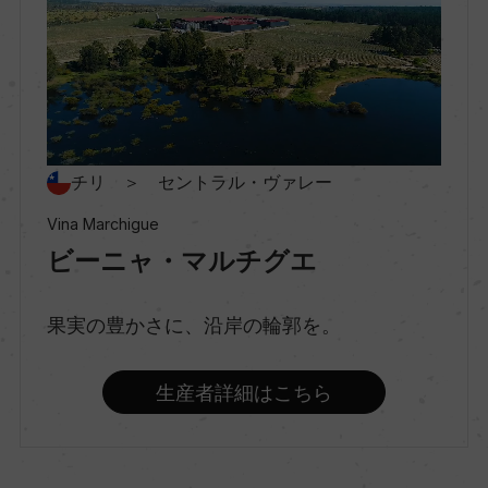
クリコ・ヴァレー
村名
ー
チリ ＞ セントラル・ヴァレー
種類
Vina Marchigue
スティルワイン
ビーニャ・マルチグエ
果実の豊かさに、沿岸の輪郭を。
味わい
辛口
生産者詳細はこちら
品種（原材料）
シャルドネ 100%