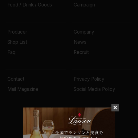
Food / Drink / Goods
Campaign
Producer
Company
Shop List
News
Faq
Recruit
Contact
Privacy Policy
Mail Magazine
Social Media Policy