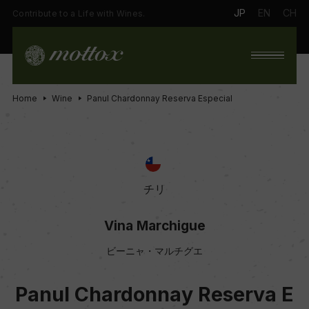
JP
EN
CH
Contribute to a Life with Wines.
Home
Wine
Panul Chardonnay Reserva Especial
チリ
Vina Marchigue
ビーニャ・マルチグエ
Panul Chardonnay Reserva E