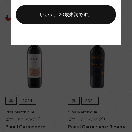
平均収量
いいえ。20歳未満です。
84hl/ha
チリ
チリ
樹齢
平均12年
土壌
沖積土
品質分類・原産地呼称
赤
2024
赤
2024
クリコ・ヴァレーD.O.
Vina Marchigue
Vina Marchigue
ビーニャ・マルチグエ
ビーニャ・マルチグエ
o
Panul Carmenere
Panul Carmenere Reserv
格付