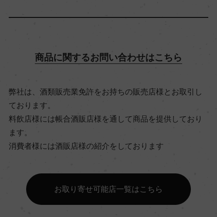
アルコール度数
13.5％
商品に関するお問い合わせはこちら
飲み頃温度
弊社は、酒類販売業免許をお持ちの販売店様とお取引し
10℃
ております。
料飲店様には帳合酒販店様を通して商品を提供しており
ビオ情報・認証機関
ます。
ー
消費者様には酒販店様の紹介をしております
有機JAS認証
お取り寄せ可能店一覧はこちら
ー