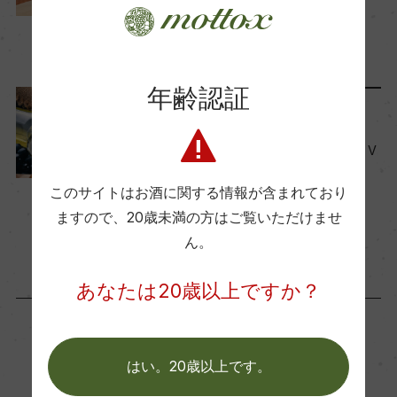
ワイン10選
Wine Spectator 得点
2023年4月24日
ー
ワイン
フランス
…
年齢認証
醗酵・熟成
料理に合わせる
醗酵：ステンレスタンク醗酵(MLF無) 熟成
ワインペアリングのきほん V
熟成：フランス産 オーク・スティーブ樽熟成 6カ
OL.1 同調のペアリング
月(新スティーブ比率 40%)
このサイトはお酒に関する情報が含まれており
2022年2月15日
ますので、
20歳未満の方はご覧いただけませ
ワイン
料理に合う
…
年間生産量
ん。
145000
あなたは20歳以上ですか？
栽培面積
192ha
はい。20歳以上です。
「生産者」が同じ商品