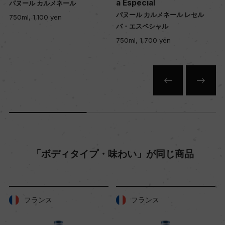
a Especial
パヌール カルメネール
ー
ヨ
パヌール カルメネール レセル
750ml, 1,100 yen
バ・エスペシャル
750ml, 1,700 yen
入数
12
色
白
キャップの仕様
「ボディタイプ・味わい」が同じ商品
コルク
フランス
フランス