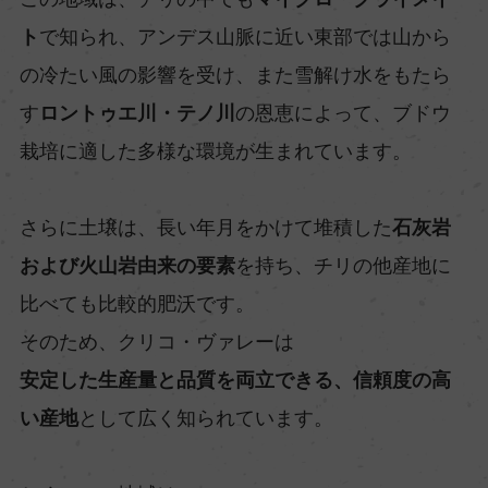
ト
で知られ、アンデス山脈に近い東部では山から
の冷たい風の影響を受け、また雪解け水をもたら
す
ロントゥエ川・テノ川
の恩恵によって、ブドウ
栽培に適した多様な環境が生まれています。
さらに土壌は、長い年月をかけて堆積した
石灰岩
および火山岩由来の要素
を持ち、チリの他産地に
比べても比較的肥沃です。
そのため、クリコ・ヴァレーは
安定した生産量と品質を両立できる、信頼度の高
い産地
として広く知られています。