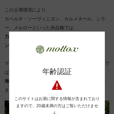
この土壌環境により、
カベルネ・ソーヴィニヨン、カルメネール、シラ
ー、メルローといった赤品種では、
力強さだけに偏らず、果実の厚み・熟したタンニ
ン・輪郭のある味わい
が生まれやすくなります。
マルチグエの価値は、単に“温暖でよく熟す”ことで
年齢認証
はなく、
海と土壌の両方によって、成熟と緊張感を両立
で
きることにあります。
このサイトはお酒に関する情報が含まれており
ますので、
20歳未満の方はご覧いただけませ
ん。