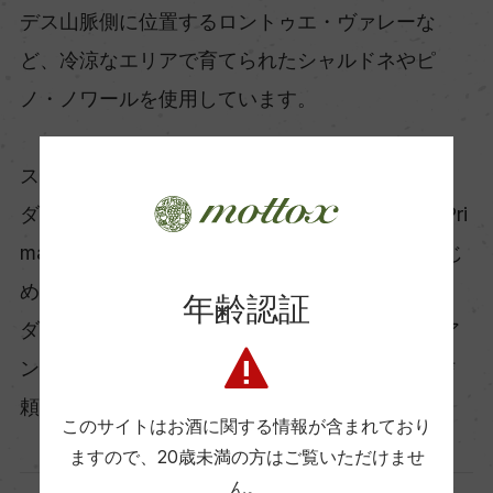
デス山脈側に位置するロントゥエ・ヴァレーな
ど、冷涼なエリアで育てられたシャルドネやピ
ノ・ノワールを使用しています。
スティルワインには、クリコ・ヴァレー内サグラ
ダ・ファミリアに所有する300haの自社畑「La Pri
mavera（ラ・プリマヴェーラ）」のブドウをはじ
め、マイポ・ヴァレーのChada（チャダ）やレイ
年齢認証
ダ・ヴァレーのSan Andres de Huinca（サン・ア
ンドレス・デ・ウニカ）等の畑で収穫された、信
頼のおける契約農家のブドウを使用しています。
このサイトはお酒に関する情報が含まれており
ますので、
20歳未満の方はご覧いただけませ
ん。