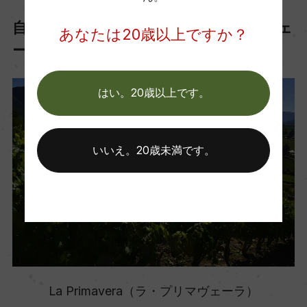
自社畑「La Primavera（ラ・プリマヴェ
あなたは20歳以上ですか？
ーラ）」
はい。20歳以上です。
いいえ。20歳未満です。
La Primavera（ラ・プリマヴェーラ）