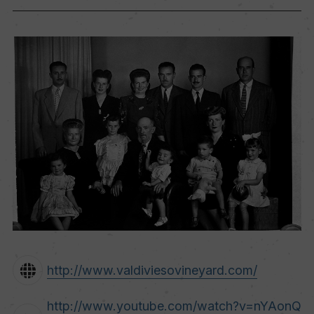
http://www.valdiviesovineyard.com/
http://www.youtube.com/watch?v=nYAonQ