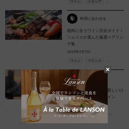
ワイン
イタリア
…
料理に合わせる
焼肉に合うワイン完全ガイド！
ソムリエが選んだ厳選ペアリン
グ集
2020年2月7日
ワイン
フランス
…
ワインのキホン
ニューワールドとは？新しいけ
ど歴史深い、新世界ワイン
2019年9月21日
ワイン
初心者向け
…