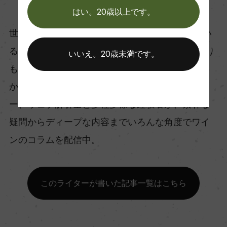
モトックス WEB担当
はい。20歳以上です。
世界20カ国以上のワインや日本酒を取り扱ってい
るモトックスのWEB担当。 ワイン情報はどこより
いいえ。20歳未満です。
も早く、ワインの事はモトックスに聞けば大抵わ
かる が目標。 ソムリエ、営業、フォトグラファ
ー、ウェブ解析士と多種多様な経験者が、素朴な
疑問からディープな内容までいろんな角度でワイ
ンのコラムを配信中。
このライターが書いた記事一覧はこちら