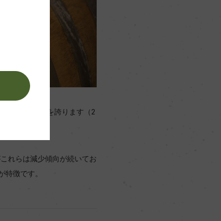
。
7％を占める生産量を誇ります（2
ますがこれらは減少傾向が続いてお
が特徴です。