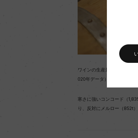
ワインの生産量は山梨県に次いで
020年データ）。
寒さに強いコンコード（1,83
り、反対にメルロー（852t）