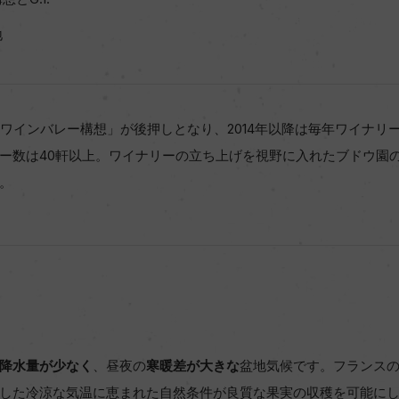
地
州ワインバレー構想」が後押しとなり、2014年以降は毎年ワイナリー
ー数は40軒以上。ワイナリーの立ち上げを視野に入れたブドウ園
。
降水量が少なく
、昼夜の
寒暖差が大きな
盆地気候です。フランス
した冷涼な気温に恵まれた自然条件が良質な果実の収穫を可能に