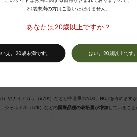
このサイトはお酒に関する情報が含まれておりますので、
20歳未満の方はご覧いただけません。
あなたは20歳以上ですか？
いいえ。20歳未満です。
はい。20歳以上です
第2位。4,071㎘、750ml換算で542.8万本と日本全体の24.
5t）やナイアガラ（970t）などが生産量のNO.1、NO.2を占め
、シャルドネ（511t）などの
国際品種の栽培量が増加
していること