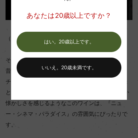
あなたは20歳以上ですか？
（ピエロ・コローシ氏とリディア・コローシ氏）
はい。20歳以上です。
その味わいを、一言で表すなら「素朴で実直」。
いいえ。20歳未満です。
昔ながらの優しさのある味わいで、熟したダーク
チェリーのような柔らかい果実味に、程よい酸味
とタンニンがきれいに溶け込んでいます。 どこか
懐かしさを感じるようなこのワインは、『ニュ
ー・シネマ・パラダイス』の雰囲気にぴったりで
す。