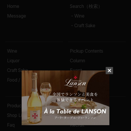
Home
Search（検索）
Message
- Wine
- Craft Sake
Wine
Pickup Contents
Liquor
Column
Craft Sake
Event
Food / Drink / Goods
Campaign
Producer
Company
Shop List
News
Faq
Recruit