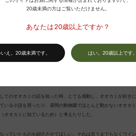
このサイトはお酒に関する情報が含まれておりますので、
20歳未満の方はご覧いただけません。
あなたは20歳以上ですか？
ミがいなくなった結果、草食動物が増え、草木は食べつくされる
スを崩していた。 アメリカ国内でオオカミが絶滅危惧種に認定され
体数の増加と公園内の野生動物の数の適正化を図るため約30頭の
いいえ。20歳未満です。
はい。20歳以上です
食するだけでなく、彼らの生息エリアを移動させることでそのエ
た草木に虫や鳥が集まり、水辺にはビーバーが流木をあつめて巣を
してのオオカミの話を知った時、とても感動し、オオカミが好き
ている小説を買ったり、昼間の動物園でほとんど動かないオオカ
（オオカミに似ているため）と考えたりした。
なっていたものを紹介させてほしい。それは言うまでもなくワイ