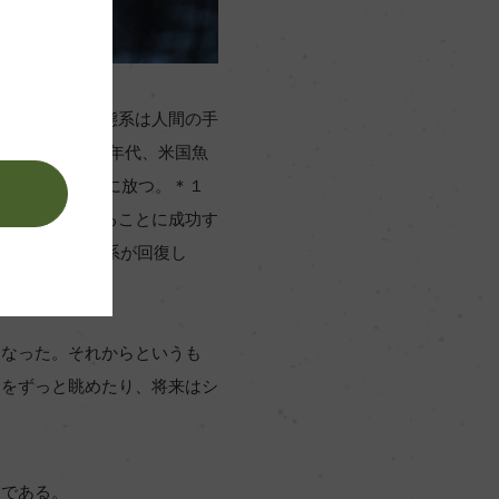
など、公園の生態系は人間の手
ていた1990年代、米国魚
オオカミを公園に放つ。＊１
。
リアの植物を守ることに成功す
作るまでに生態系が回復し
になった。それからというも
ミをずっと眺めたり、将来はシ
ンである。