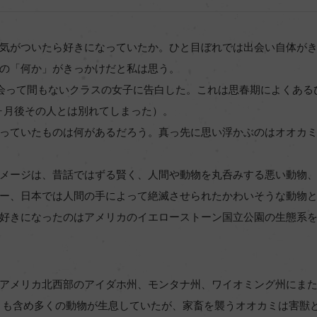
気がついたら好きになっていたか。ひと目ぼれでは出会い自体が
の「何か」がきっかけだと私は思う。
会って間もないクラスの女子に告白した。これは思春期によくある
ヶ月後その人とは別れてしまった）。
っていたものは何があるだろう。真っ先に思い浮かぶのはオオカ
メージは、昔話ではずる賢く、人間や動物を丸呑みする悪い動物
ー、日本では人間の手によって絶滅させられたかわいそうな動物
好きになったのはアメリカのイエローストーン国立公園の生態系
アメリカ北西部のアイダホ州、モンタナ州、ワイオミング州にまたが
ミも含め多くの動物が生息していたが、家畜を襲うオオカミは害獣