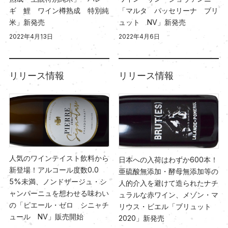
ギ 鯉 ワイン樽熟成 特別純
「マルタ パッセリーナ ブリ
米」新発売
ュット NV」新発売
2022年4月13日
2022年4月6日
リリース情報
リリース情報
人気のワインテイスト飲料から
日本への入荷はわずか600本！
新登場！アルコール度数0.0
亜硫酸無添加・酵母無添加等の
5%未満、ノンドザージュ・シ
人的介入を避けて造られたナチ
ャンパーニュを想わせる味わい
ュラルな赤ワイン、メゾン・マ
の「ピエール・ゼロ シニャチ
リウス・ビエル「ブリュット
ュール NV」販売開始
2020」新発売