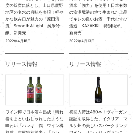
度の13度に落とし、山口県鹿野
酒米「強力」を使用！日本有数
地区の名水の旨味を表現！軽や
の漁港境港の地で生まれた上品
かな飲み口が魅力の「原田清
でキレの良いお酒 千代むすび
流 Smooth＆Light 純米吟
酒造「KAZAKIRI 特別純米」
醸」新発売
新発売
2022年4月18日
2022年4月13日
リリース情報
リリース情報
ワイン樽で日本酒を熟成！晴れ
初回入荷は480本！ヴィーガン
着をまといおしゃれしたような
認証を取得した、イタリア マ
味わい「ハレギ 鶴 ワイン樽
ルケ州の美しいスパークリング
熟成 生酛特別純米」「ハレ
ワイン サン・ジョヴァンニ