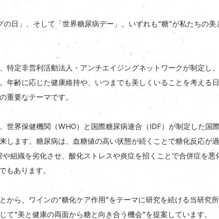
ジングの日」、そして「世界糖尿病デー」。いずれも“糖”が私たちの
、特定非営利活動法人・アンチエイジングネットワークが制定し、「
。年齢に応じた健康維持や、いつまでも美しくいることを考える
の重要なテーマです。
、世界保健機関（WHO）と国際糖尿病連合（IDF）が制定した国
来します。糖尿病は、血糖値の高い状態が続くことで糖化反応が過剰
血管や組織を劣化させ、酸化ストレスや炎症を招くことで合併症を悪
”でもあります。
とから、ワインの“糖化ケア作用”をテーマに研究を続ける当研究
じて“美と健康の両面から糖と向き合う機会”を提案しています。