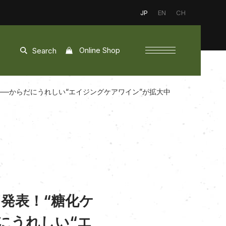
JP
EN
CH
Online Shop
Search
――からだにうれしい“エイジングケアワイン”が拡大中
発表！“糖化ケ
にうれしい“エ