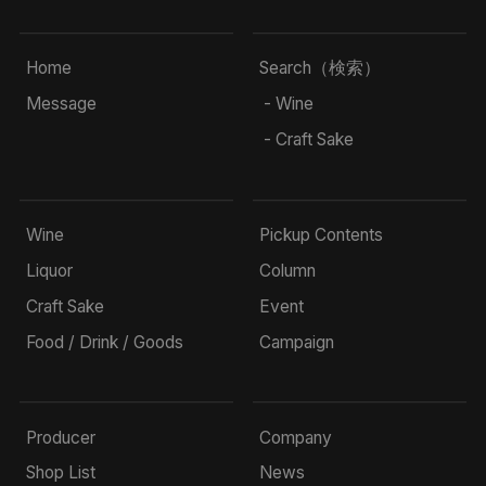
Home
Search（検索）
Message
- Wine
- Craft Sake
Wine
Pickup Contents
Liquor
Column
Craft Sake
Event
Food / Drink / Goods
Campaign
Producer
Company
Shop List
News