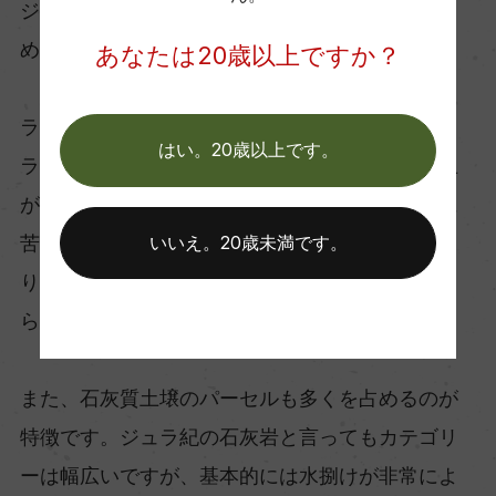
ジュラ地区は非常に複雑な土壌が入り混じるた
め、地質によってかなり味わいに変化が出ます。
あなたは20歳以上ですか？
ラベの土壌
はい。20歳以上です。
ラベの所有するテロワールは、特にマールと粘土
が多く粘性も強いため、土地を耕すのには非常に
苦労を要する。しかし、土壌はかなり肥えてお
いいえ。20歳未満です。
り、石灰岩盤からくるミネラル成分と混ざってさ
らに複雑性が増します。
また、石灰質土壌のパーセルも多くを占めるのが
特徴です。ジュラ紀の石灰岩と言ってもカテゴリ
ーは幅広いですが、基本的には水捌けが非常によ