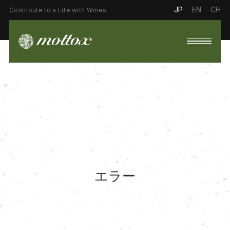
JP
EN
CH
Contribute to a Life with Wines.
エラー