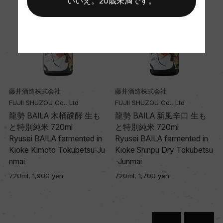
いいえ。20歳未満です。
藤井酒造株式会社
藤井酒造株式会社
FUJII SHUZOU Co., Ltd
FUJII SHUZOU Co., Ltd
龍勢 BAILA 木桶醗酵 生も
龍勢 BAILA 新風辛口 生も
と特別純米 720ml
と特別純米 720ml
T
Ryusei BAILA fermented in
Ryusei BAILA fermented in
Kioke Kimoto Tokubetsu-Ju
Kioke Shinpu Dry Tokubetsu
nmai
-Junmai
720ml, 1,900 yen
720ml, 1,700 yen