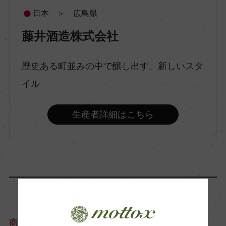
特別純米
日本 ＞ 広島県
藤井酒造株式会社
原料米
広島県産八反錦
歴史ある町並みの中で醸し出す、新しいスタ
イル
精米歩合
60％
生産者詳細はこちら
アルコール度数
16％
日本酒度
+5.5
商品情報については、製造年度移行などにより変