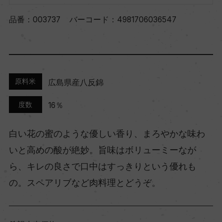
品番：
003737
バーコード：
4981706036547
原料米
広島県産八反錦
度数
16％
白い花の蜜のような優しい香り、まろやかな味わ
いと高めの酸が絶妙。旨味はボリューミーなが
ら、キレの良さで口中はすっきりという優れも
の。スペアリブなど肉料理とどうぞ。