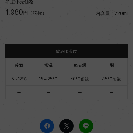
希望小売価格
1,980
円（税抜）
内容量：720ml
飲み頃温度
冷酒
常温
ぬる燗
燗
5～12℃
15～25℃
40℃前後
45℃前後
ー
ー
ー
ー