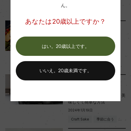
2025年7月7日
ん。
Craft Sake
…
あなたは20歳以上ですか？
料理に合わせる
チーズ × 日本酒が相性抜群！
はい。20歳以上です。
おすすめペアリング4選
2025年2月18日
Craft Sake
料理に合う
…
いいえ。20歳未満です。
料理に合わせる
徳利なしで『熱燗』を作る。美
味しくて簡単な方法
2024年1月19日
Craft Sake
季節に合う
…