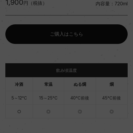
1,900
円（税抜）
内容量：720ml
ご購入はこちら
飲み頃温度
冷酒
常温
ぬる燗
燗
5～12℃
15～25℃
40℃前後
45℃前後
○
◎
◎
◎