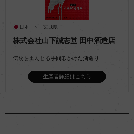
酒質
特別純米
日本 ＞ 宮城県
株式会社山下誠志堂 田中酒造店
原料米
宮城県産美山錦
伝統を重んじる手間暇かけた酒造り
精米歩合
生産者詳細はこちら
60％
アルコール度数
15.5％
日本酒度