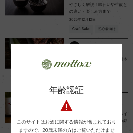
やさしく解説！味わいや生酛と
の違い・楽しみ方まで
2025年12月12日
Craft Sake
初心者向け
料理に合わせる
ワインだけじゃない！肉と日本
酒のおすすめペアリング5選
2025年9月16日
Craft Sake
日本
…
年齢認証
スタッフのつぶやき
日本酒の炭酸割り『日本酒ハイ
ボール』の作り方・おすすめ銘
このサイトはお酒に関する情報が含まれており
柄
ますので、
20歳未満の方はご覧いただけませ